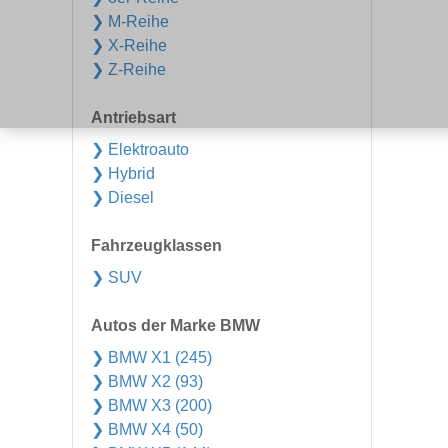
❯ M-Reihe
❯ X-Reihe
❯ Z-Reihe
Antriebsart
❯ Elektroauto
❯ Hybrid
❯ Diesel
Fahrzeugklassen
❯ SUV
Autos der Marke BMW
❯ BMW X1 (245)
❯ BMW X2 (93)
❯ BMW X3 (200)
❯ BMW X4 (50)