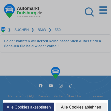
☰
Automarkt
Duisburg
.de
Autos einfach finden
❯
SUCHEN
❯
BMW
❯
550
Leider konnten wir derzeit keine passenden Autos finden.
Schauen Sie bald wieder vorbei!
Ratgeber
FAQ
Presse
Städte
Über Uns
Impressum
Datenschutz
Cookies
Alle Cookies akzeptieren
Alle Cookies ablehnen