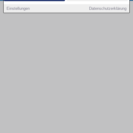
Copyright © 2000 - 2026 | 1A Infosysteme GmbH | Content by: 1a-sites-autos
Einstellungen
Datenschutzerklärung
08.08.2026