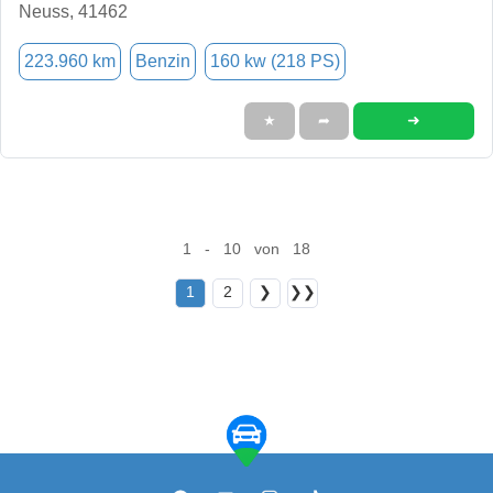
Neuss, 41462
223.960 km
Benzin
160 kw (218 PS)
➜
★
➦
1 - 10 von 18
1
2
❯
❯❯