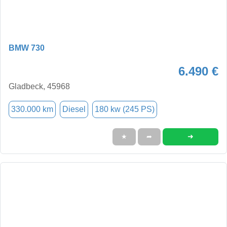
BMW 730
6.490 €
Gladbeck, 45968
330.000 km
Diesel
180 kw (245 PS)
➜
★
➦