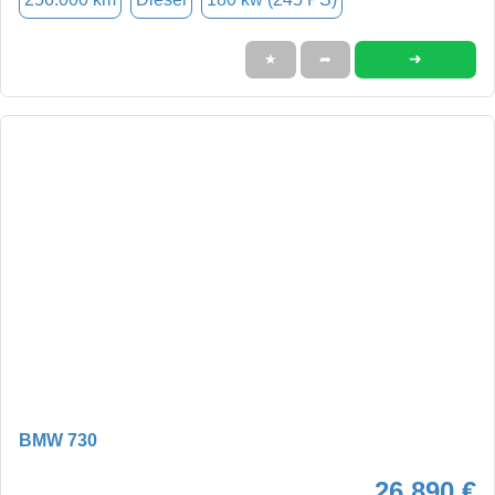
➜
★
➦
BMW 730
26.890 €