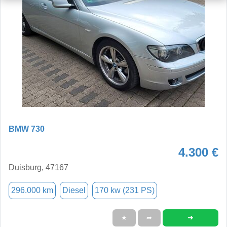
BMW 730
4.300 €
Duisburg, 47167
296.000 km
Diesel
170 kw (231 PS)
➜
★
➦