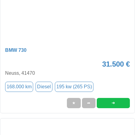
BMW 730
31.500 €
Neuss, 41470
168.000 km
Diesel
195 kw (265 PS)
➜
★
➦