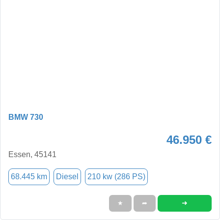
BMW 730
46.950 €
Essen, 45141
68.445 km
Diesel
210 kw (286 PS)
➜
★
➦