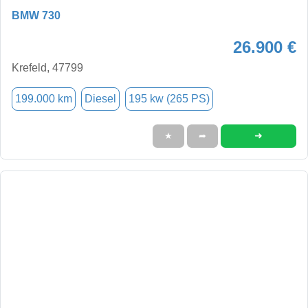
BMW 730
26.900 €
Krefeld, 47799
199.000 km
Diesel
195 kw (265 PS)
➜
★
➦