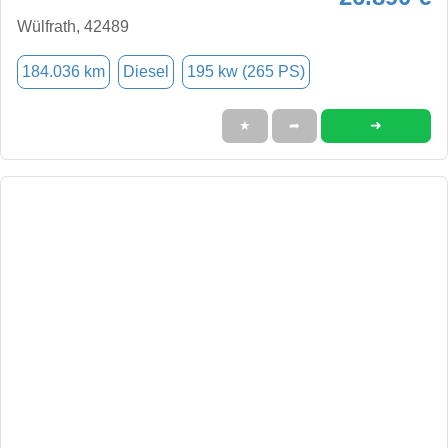
Wülfrath, 42489
184.036 km
Diesel
195 kw (265 PS)
➜
★
➦