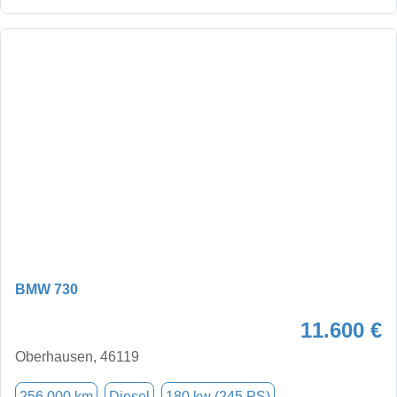
BMW 730
11.600 €
Oberhausen, 46119
256.000 km
Diesel
180 kw (245 PS)