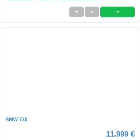
➜
★
➦
BMW 730
11.999 €