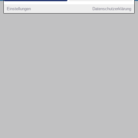
Copyright © 2000 - 2026 | 1A Infosysteme GmbH | Content by: 1a-sites-autos
Einstellungen
Datenschutzerklärung
08.08.2026