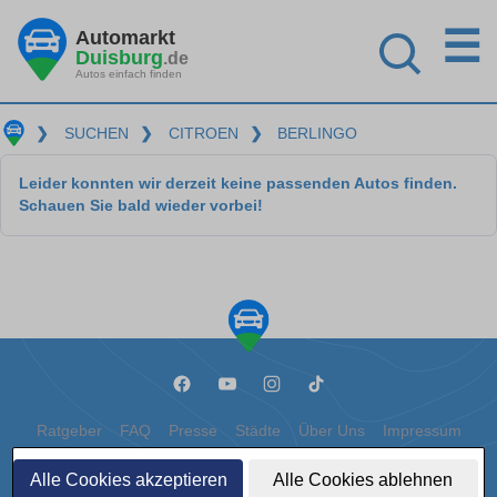
☰
Automarkt
Duisburg
.de
Autos einfach finden
❯
SUCHEN
❯
CITROEN
❯
BERLINGO
Leider konnten wir derzeit keine passenden Autos finden.
Schauen Sie bald wieder vorbei!
Ratgeber
FAQ
Presse
Städte
Über Uns
Impressum
Datenschutz
Cookies
Alle Cookies akzeptieren
Alle Cookies ablehnen