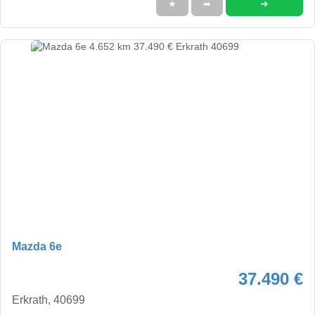
➜
★
➦
Mazda 6e
37.490 €
Erkrath, 40699