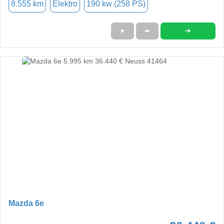
8.555 km
Elektro
190 kw (258 PS)
➜
★
➦
Mazda 6e