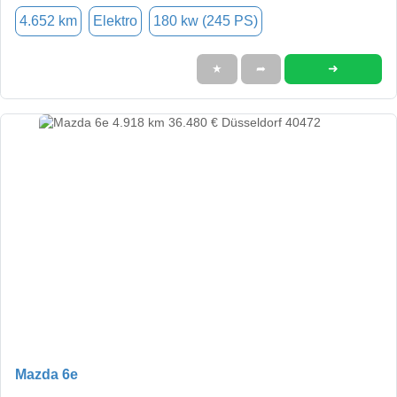
4.652 km
Elektro
180 kw (245 PS)
➜
★
➦
Mazda 6e