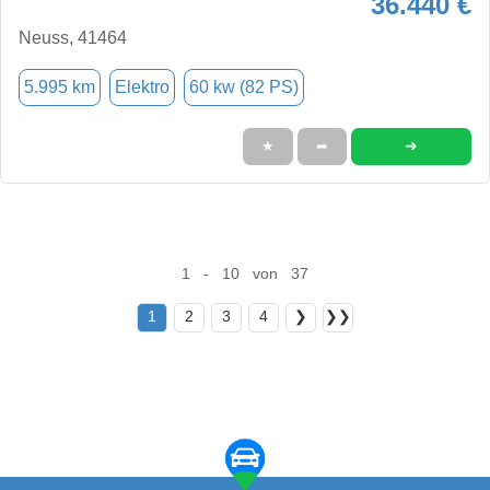
36.440 €
Neuss, 41464
5.995 km
Elektro
60 kw (82 PS)
➜
★
➦
1 - 10 von 37
1
2
3
4
❯
❯❯