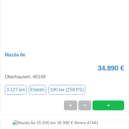
Mazda 6e
34.890 €
Oberhausen, 46149
3.127 km
Elektro
190 kw (258 PS)
➜
★
➦