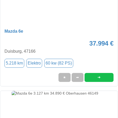
Mazda 6e
37.994 €
Duisburg, 47166
5.218 km
Elektro
60 kw (82 PS)
➜
★
➦