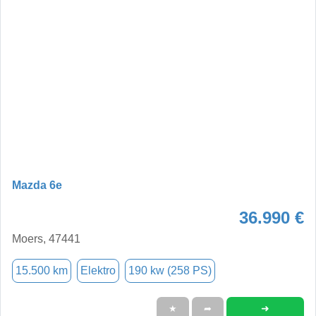
Mazda 6e
36.990 €
Moers, 47441
15.500 km
Elektro
190 kw (258 PS)
➜
★
➦