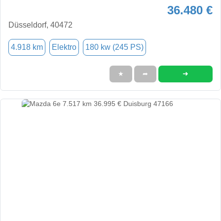
36.480 €
Düsseldorf, 40472
4.918 km
Elektro
180 kw (245 PS)
➜
★
➦