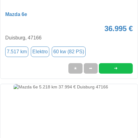
Mazda 6e
36.995 €
Duisburg, 47166
7.517 km
Elektro
60 kw (82 PS)
➜
★
➦