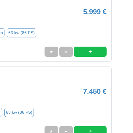
5.999 €
in
63 kw (86 PS)
➜
★
➦
7.450 €
n
63 kw (86 PS)
➜
★
➦