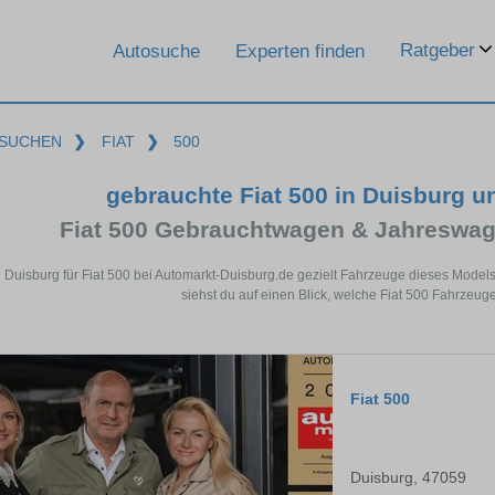
Ratgeber
Autosuche
Experten finden
SUCHEN
❯
FIAT
❯
500
gebrauchte Fiat 500 in Duisburg 
Fiat 500 Gebrauchtwagen & Jahreswag
n Duisburg für Fiat 500 bei Automarkt-Duisburg.de gezielt Fahrzeuge dieses Mode
siehst du auf einen Blick, welche Fiat 500 Fahrzeuge
Fiat 500
Duisburg, 47059