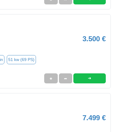
3.500 €
in
51 kw (69 PS)
➜
★
➦
7.499 €