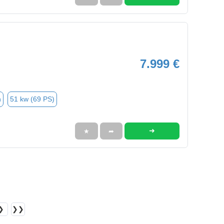
7.999 €
n
51 kw (69 PS)
➜
★
➦
❯
❯❯