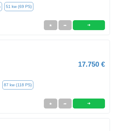
n
51 kw (69 PS)
➜
★
➦
17.750 €
87 kw (118 PS)
➜
★
➦