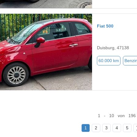
Fiat 500
Duisburg, 47138
60.000 km
Benzi
1 - 10 von 196
1
2
3
4
5