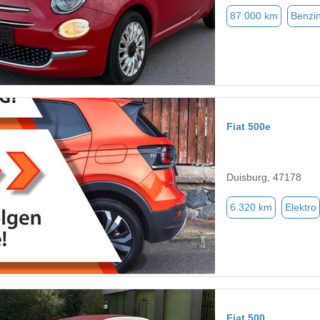
87.000 km
Benzi
Fiat 500e
Duisburg, 47178
6.320 km
Elektro
Fiat 500