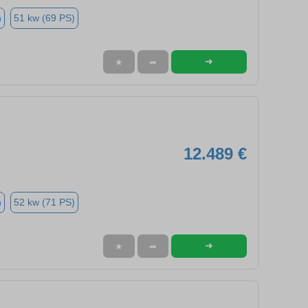
n
51 kw (69 PS)
➜
★
➦
12.489 €
n
52 kw (71 PS)
➜
★
➦