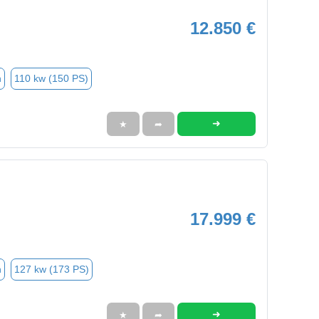
12.850 €
n
110 kw (150 PS)
➜
★
➦
17.999 €
n
127 kw (173 PS)
➜
★
➦