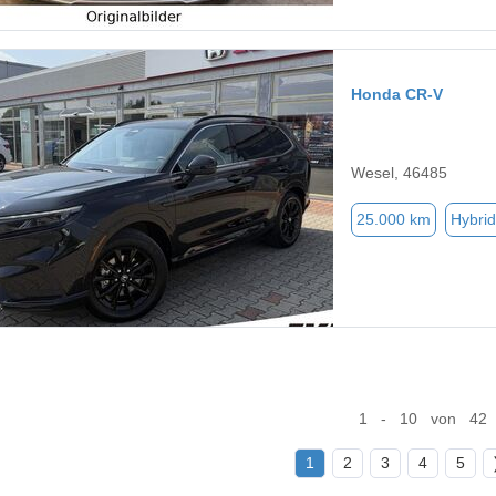
Honda CR-V
Wesel, 46485
25.000 km
Hybrid
1 - 10 von 42
1
2
3
4
5