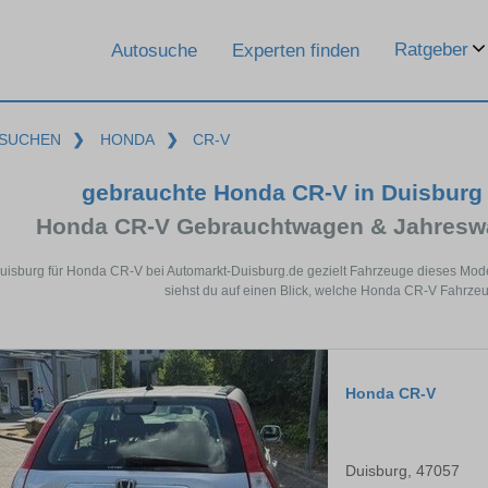
Ratgeber
Autosuche
Experten finden
SUCHEN
❯
HONDA
❯
CR-V
gebrauchte Honda CR-V in Duisburg
Honda CR-V Gebrauchtwagen & Jahreswa
Duisburg für Honda CR-V bei Automarkt-Duisburg.de gezielt Fahrzeuge dieses Mod
siehst du auf einen Blick, welche Honda CR-V Fahrzeu
Honda CR-V
Duisburg, 47057