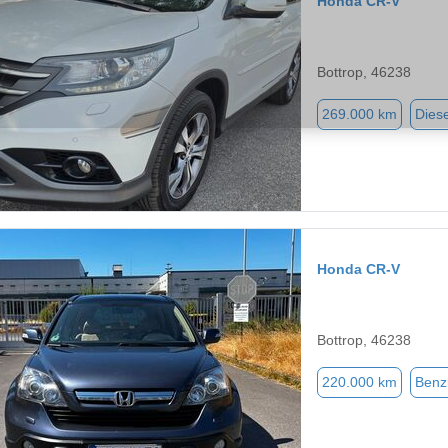
Honda CR-V
Bottrop, 46238
269.000 km
Diese
Honda CR-V
Bottrop, 46238
220.000 km
Benz