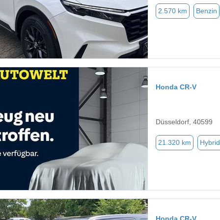
2.570 km
Benzin
Honda CR-V
Düsseldorf, 40599
21.320 km
Hybrid
Honda CR-V