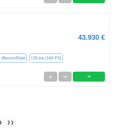
43.930 €
 (Benzin/Elekt
135 kw (184 PS)
➜
★
➦
❯
❯❯