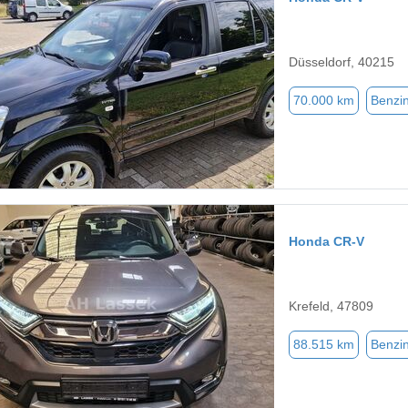
Düsseldorf, 40215
70.000 km
Benzi
Honda CR-V
Krefeld, 47809
88.515 km
Benzi