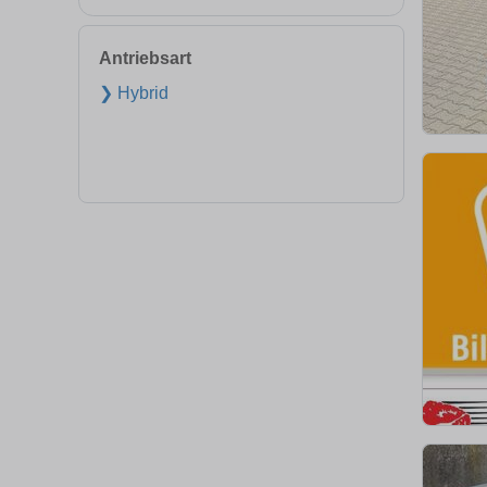
Antriebsart
❯ Hybrid