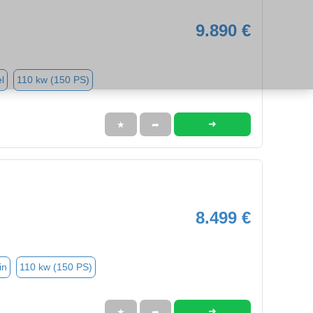
9.890 €
l
110 kw (150 PS)
➜
★
➦
8.499 €
in
110 kw (150 PS)
➜
★
➦