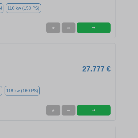
l
110 kw (150 PS)
➜
★
➦
27.777 €
n
118 kw (160 PS)
➜
★
➦