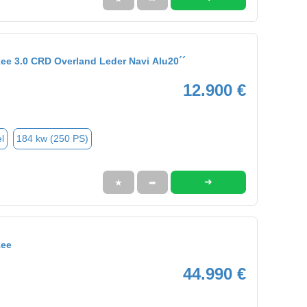
ee 3.0 CRD Overland Leder Navi Alu20´´
12.900 €
l
184 kw (250 PS)
➜
★
➦
kee
44.990 €