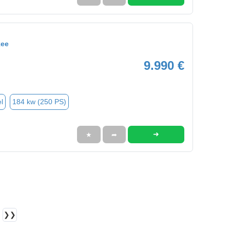
kee
9.990 €
l
184 kw (250 PS)
➜
★
➦
❯❯