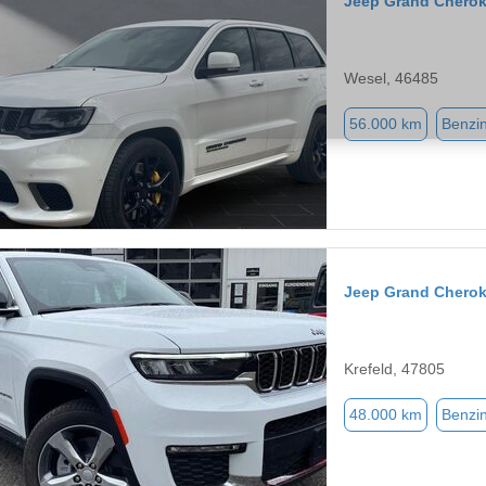
Jeep Grand Chero
Wesel, 46485
56.000 km
Benzi
Jeep Grand Chero
Krefeld, 47805
48.000 km
Benzi