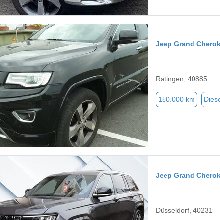
Jeep Grand Cherok
Ratingen, 40885
150.000 km
Diese
Jeep Grand Chero
Düsseldorf, 40231