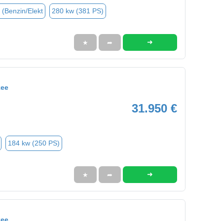
 (Benzin/Elekt
280 kw (381 PS)
➜
★
➦
kee
31.950 €
184 kw (250 PS)
➜
★
➦
kee