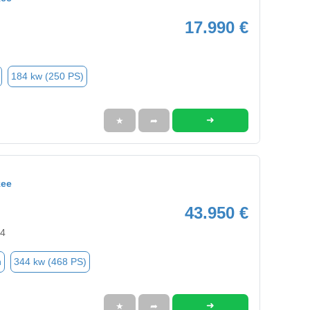
17.990 €
184 kw (250 PS)
➜
★
➦
kee
43.950 €
94
n
344 kw (468 PS)
➜
★
➦