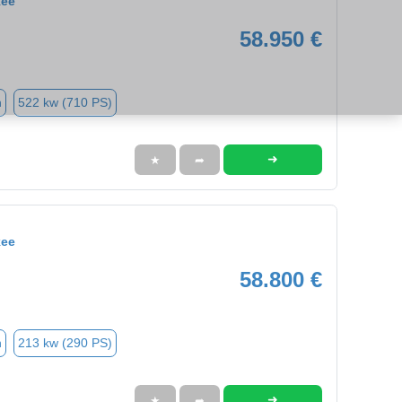
kee
58.950 €
n
522 kw (710 PS)
➜
★
➦
kee
58.800 €
n
213 kw (290 PS)
➜
★
➦