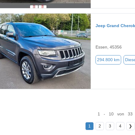
Jeep Grand Chero
Essen, 45356
294.800 km
Diese
1 - 10 von 33
1
2
3
4
❯