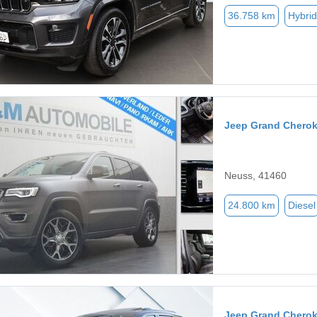
36.758 km
Hybrid
Jeep Grand Chero
Neuss, 41460
24.800 km
Diesel
Jeep Grand Chero