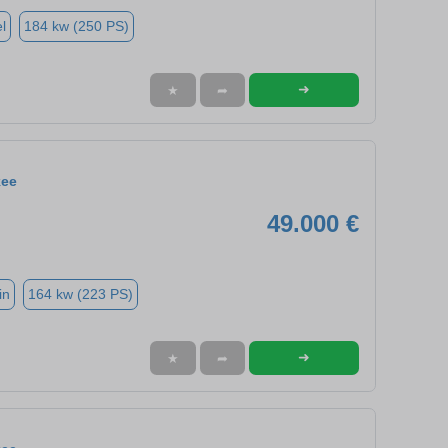
l
184 kw (250 PS)
➜
★
➦
kee
49.000 €
in
164 kw (223 PS)
➜
★
➦