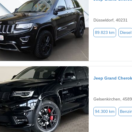
Düsseldorf, 40231
89.823 km
Diesel
Jeep Grand Chero
Gelsenkirchen, 458
94.300 km
Benzi