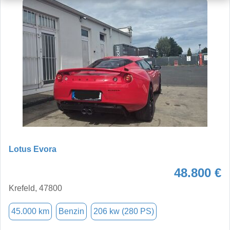
Lotus Evora
48.800 €
Krefeld, 47800
45.000 km
Benzin
206 kw (280 PS)