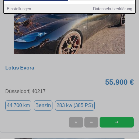
Einstellungen
Datenschutzerklärung
Lotus Evora
55.900 €
Düsseldorf, 40217
44.700 km
Benzin
283 kw (385 PS)
➜
★
➦