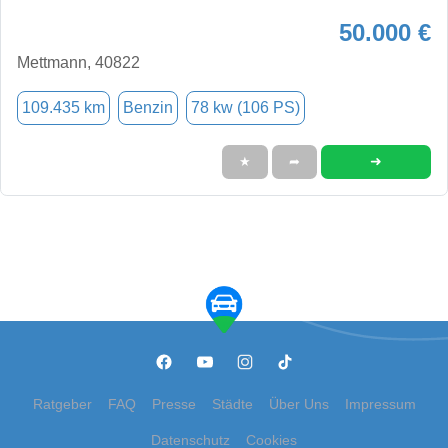
50.000 €
Mettmann, 40822
109.435 km
Benzin
78 kw (106 PS)
➜
★
➦
Ratgeber
FAQ
Presse
Städte
Über Uns
Impressum
Datenschutz
Cookies