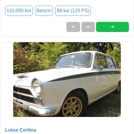
110.000 km
Benzin
88 kw (120 PS)
➜
★
➦
Lotus Cortina