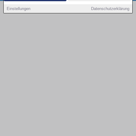
Copyright © 2000 - 2026 | 1A Infosysteme GmbH | Content by: 1a-sites-autos
Einstellungen
Datenschutzerklärung
08.08.2026