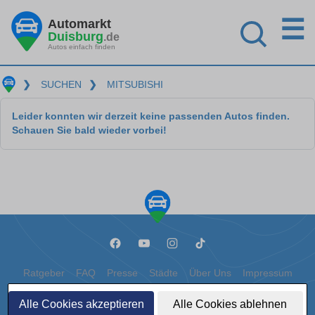
☰
Automarkt
Duisburg
.de
Autos einfach finden
❯
SUCHEN
❯
MITSUBISHI
Leider konnten wir derzeit keine passenden Autos finden.
Schauen Sie bald wieder vorbei!
Ratgeber
FAQ
Presse
Städte
Über Uns
Impressum
Datenschutz
Cookies
Alle Cookies akzeptieren
Alle Cookies ablehnen