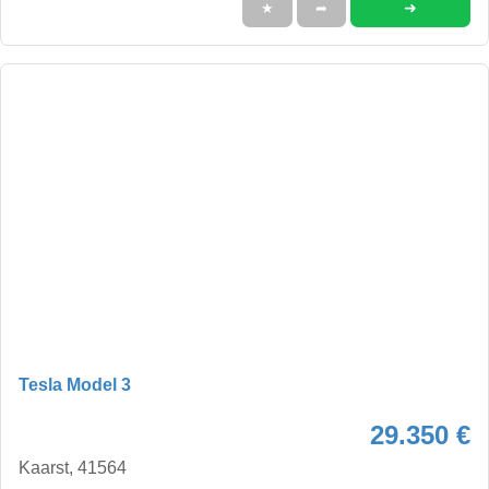
➜
★
➦
Tesla Model 3
29.350 €
Kaarst, 41564