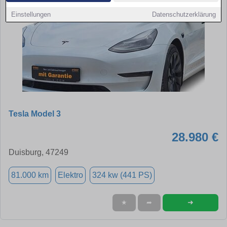
Einstellungen
Datenschutzerklärung
Tesla Model 3
28.980 €
Duisburg, 47249
81.000 km
Elektro
324 kw (441 PS)
➜
★
➦