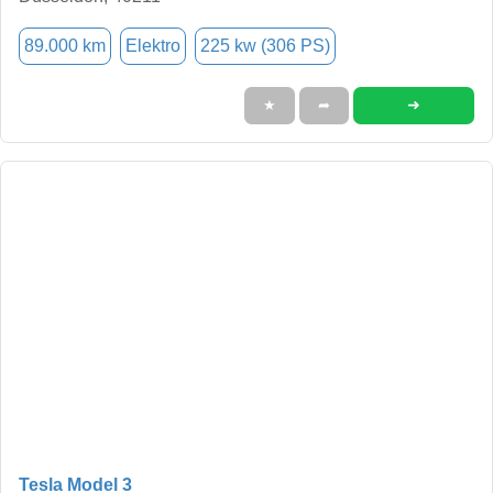
89.000 km
Elektro
225 kw (306 PS)
➜
★
➦
Tesla Model 3