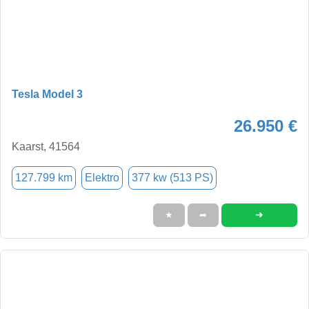
Tesla Model 3
26.950 €
Kaarst, 41564
127.799 km
Elektro
377 kw (513 PS)
➜
★
➦