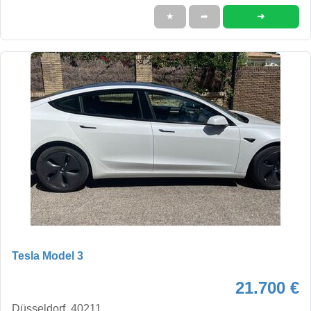
➜
★
➦
Tesla Model 3
21.700 €
Düsseldorf, 40211