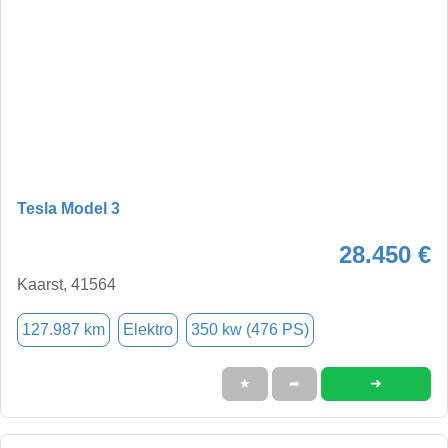
Tesla Model 3
28.450 €
Kaarst, 41564
127.987 km
Elektro
350 kw (476 PS)
➜
★
➦