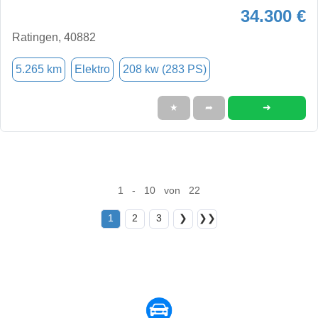
34.300 €
Ratingen, 40882
5.265 km
Elektro
208 kw (283 PS)
➜
★
➦
1 - 10 von 22
1
2
3
❯
❯❯