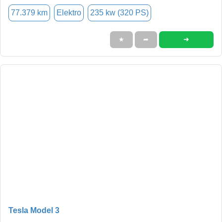
77.379 km
Elektro
235 kw (320 PS)
➜
★
➦
Tesla Model 3