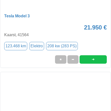
Tesla Model 3
21.950 €
Kaarst, 41564
123.468 km
Elektro
208 kw (283 PS)
➜
★
➦