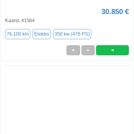
30.850 €
Kaarst, 41564
76.100 km
Elektro
350 kw (476 PS)
➜
★
➦