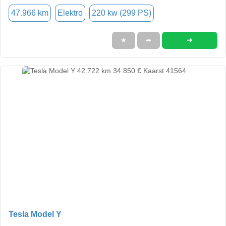
47.966 km
Elektro
220 kw (299 PS)
➜
★
➦
Tesla Model Y