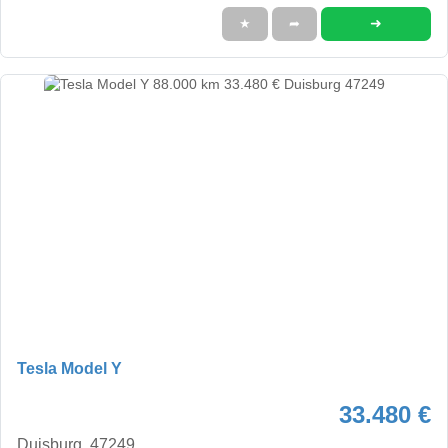
➜
★
➦
Tesla Model Y
33.480 €
Duisburg, 47249