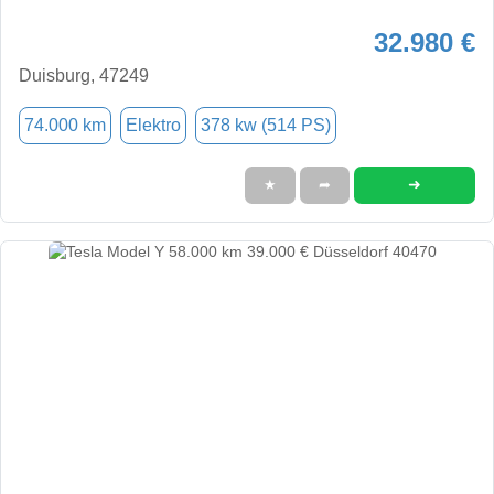
32.980 €
Duisburg, 47249
74.000 km
Elektro
378 kw (514 PS)
➜
★
➦