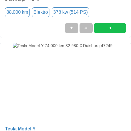
88.000 km
Elektro
378 kw (514 PS)
➜
★
➦
Tesla Model Y