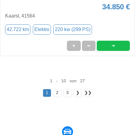
34.850 €
Kaarst, 41564
42.722 km
Elektro
220 kw (299 PS)
➜
★
➦
1 - 10 von 27
1
2
3
❯
❯❯