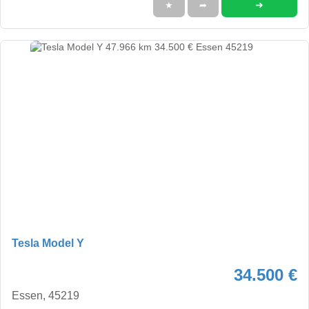
➜
★
➦
Tesla Model Y
34.500 €
Essen, 45219