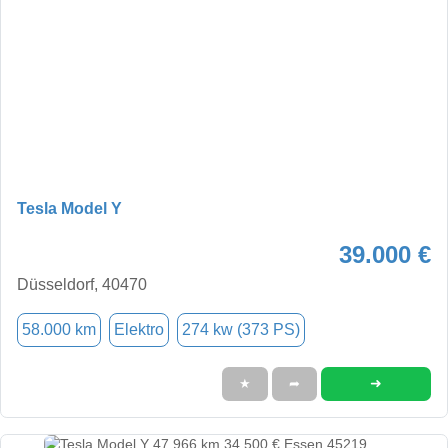
Tesla Model Y
39.000 €
Düsseldorf, 40470
58.000 km
Elektro
274 kw (373 PS)
➜
★
➦