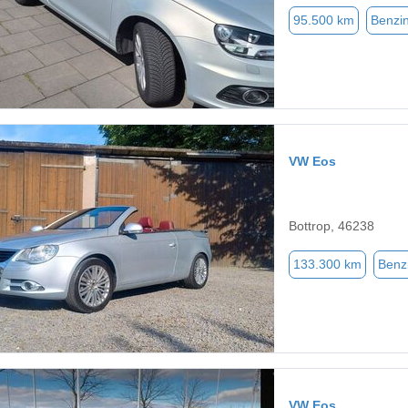
95.500 km
Benzi
VW Eos
Bottrop, 46238
133.300 km
Benz
VW Eos