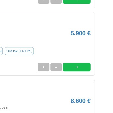
5.900 €
l
103 kw (140 PS)
➜
★
➦
8.600 €
45891