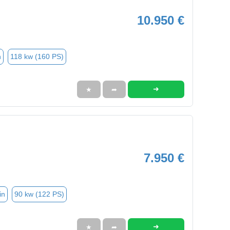
10.950 €
n
118 kw (160 PS)
➜
★
➦
7.950 €
in
90 kw (122 PS)
➜
★
➦