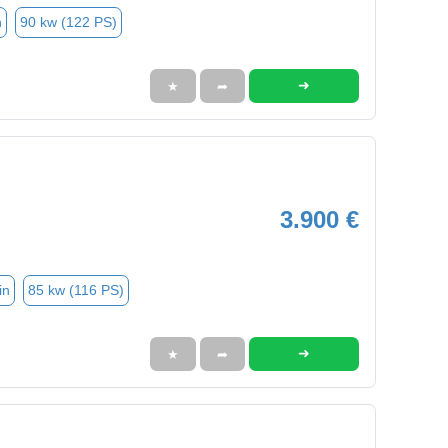
n
90 kw (122 PS)
➜
★
➦
3.900 €
in
85 kw (116 PS)
➜
★
➦