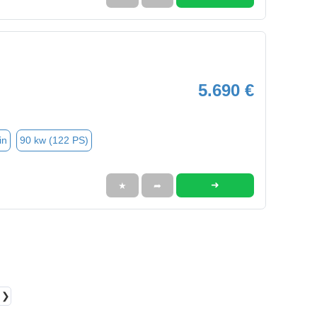
5.690 €
in
90 kw (122 PS)
➜
★
➦
❯❯