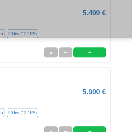
5.499 €
in
90 kw (122 PS)
➜
★
➦
5.900 €
in
90 kw (122 PS)
➜
★
➦