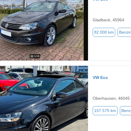
Gladbeck, 45964
82.000 km
Benzi
VW Eos
Oberhausen, 46045
157.575 km
Benz