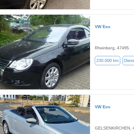
VW Eos
Rheinberg, 47495
230.000 km
Diese
VW Eos
GELSENKIRCHEN, 