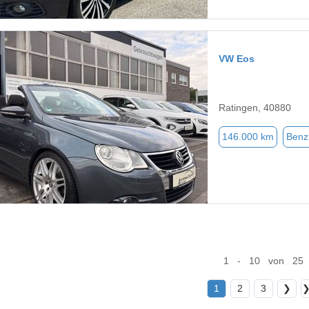
VW Eos
Ratingen, 40880
146.000 km
Benz
1 - 10 von 25
1
2
3
❯