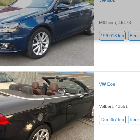
VW Eos
Mülheim, 45473
199.018 km
Benz
VW Eos
Velbert, 42551
135.357 km
Benz