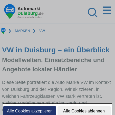
☰
Automarkt
Duisburg
.de
Autos einfach finden
❯
MARKEN
❯
VW
VW in Duisburg – ein Überblick
Modellwelten, Einsatzbereiche und
Angebote lokaler Händler
Diese Seite porträtiert die Auto-Marke VW im Kontext
von Duisburg und der Region. Wir skizzieren, in
welchen Fahrzeugklassen VW stark vertreten ist,
welche Modellreihen häufig im Stadt- und
Umlandverkehr zu sehen sind und für welche
Alle Cookies akzeptieren
Alle Cookies ablehnen