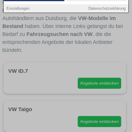
Fahrertypen die Marke interessant ist. Viele
Einstellungen
Datenschutzerklärung
Fahrzeuge stammen von Autohäusern und
Autohändlern aus Duisburg, die
VW-Modelle im
Bestand
haben. Über interne Links gelangst du bei
Bedarf zu
Fahrzeugsuchen nach VW
, die die
entsprechenden Angebote der lokalen Anbieter
bündeln.
VW ID.7
Angebote entdecken
VW Taigo
Angebote entdecken