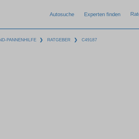
Rat
Autosuche
Experten finden
ND-PANNENHILFE
❯
RATGEBER
❯
C49187