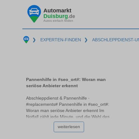
Automarkt
Duisburg
.de
Autos einfach finden
❯
EXPERTEN-FINDEN
❯
ABSCHLEPPDIENST-U
Pannenhilfe in #seo_ort#: Woran man
seriöse Anbieter erkennt
Abschleppdienst & Pannenhilfe ·
#replacements# Pannenhilfe in #seo_ort#:
Woran man seriöse Anbieter erkennt Im
Notfall zählt jede Minute, und die Wahl des
richtigen Pannendienstes #replacements#
weiterlesen
kann entscheidend sein. Doch wie erkennt
man einen seriösen Anbieter, der