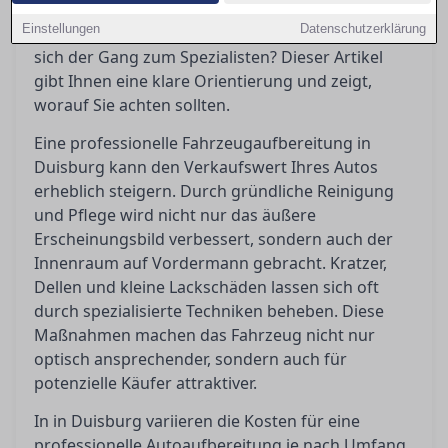
Maßnahmen sind wirklich notwendig, welche
Einstellungen
Datenschutzerklärung
Kosten kommen auf einen zu, und wann lohnt
sich der Gang zum Spezialisten? Dieser Artikel
gibt Ihnen eine klare Orientierung und zeigt,
worauf Sie achten sollten.
Eine professionelle Fahrzeugaufbereitung in
Duisburg kann den Verkaufswert Ihres Autos
erheblich steigern. Durch gründliche Reinigung
und Pflege wird nicht nur das äußere
Erscheinungsbild verbessert, sondern auch der
Innenraum auf Vordermann gebracht. Kratzer,
Dellen und kleine Lackschäden lassen sich oft
durch spezialisierte Techniken beheben. Diese
Maßnahmen machen das Fahrzeug nicht nur
optisch ansprechender, sondern auch für
potenzielle Käufer attraktiver.
In in Duisburg variieren die Kosten für eine
professionelle Autoaufbereitung je nach Umfang