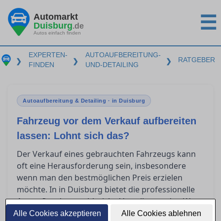
Automarkt
☰
Duisburg
.de
Autos einfach finden
EXPERTEN-
AUTOAUFBEREITUNG-
RATGEBER
❯
❯
❯
FINDEN
UND-DETAILING
Autoaufbereitung & Detailing · in Duisburg
Fahrzeug vor dem Verkauf aufbereiten
lassen: Lohnt sich das?
Der Verkauf eines gebrauchten Fahrzeugs kann
oft eine Herausforderung sein, insbesondere
wenn man den bestmöglichen Preis erzielen
möchte. In in Duisburg bietet die professionelle
zahlreiche Vorteile, um den Wert
Autoaufbereitung
des Fahrzeugs zu steigern. Doch welche
Alle Cookies akzeptieren
Alle Cookies ablehnen