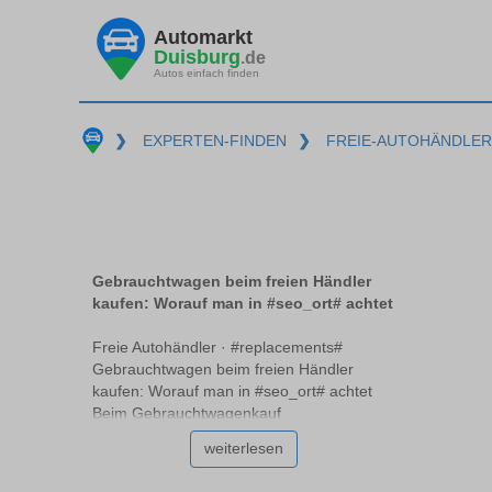
Automarkt
Duisburg
.de
Autos einfach finden
❯
EXPERTEN-FINDEN
❯
FREIE-AUTOHÄNDLER
Gebrauchtwagen beim freien Händler
kaufen: Worauf man in #seo_ort# achtet
Freie Autohändler · #replacements#
Gebrauchtwagen beim freien Händler
kaufen: Worauf man in #seo_ort# achtet
Beim Gebrauchtwagenkauf
#replacements# stellt sich oft die Frage, ob
weiterlesen
ein freier Händler die richtige Wahl ist.
Freie Händler unterscheiden sich von