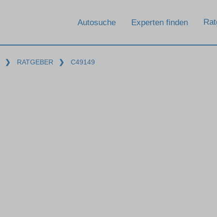
Rat
Autosuche
Experten finden
❯
RATGEBER
❯
C49149