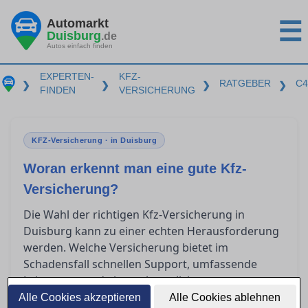
Automarkt
☰
Duisburg
.de
Autos einfach finden
EXPERTEN-
KFZ-
RATGEBER
C4
❯
❯
❯
❯
FINDEN
VERSICHERUNG
KFZ-Versicherung · in Duisburg
Woran erkennt man eine gute Kfz-
Versicherung?
Die Wahl der richtigen Kfz-Versicherung in
Duisburg kann zu einer echten Herausforderung
werden. Welche Versicherung bietet im
Schadensfall schnellen Support, umfassende
Leistungen und eine unkomplizierte
Schadensregulierung? Dieser Ratgeber gibt Ihnen
Alle Cookies akzeptieren
Alle Cookies ablehnen