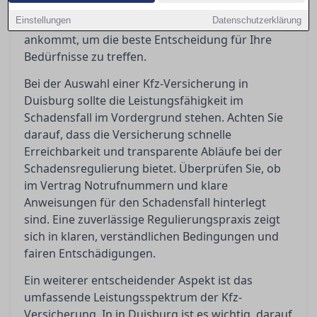
Einblicke, wie Sie die Bedingungen richtig deuten
Einstellungen
und worauf es bei Kundenbewertungen wirklich
Datenschutzerklärung
ankommt, um die beste Entscheidung für Ihre
Bedürfnisse zu treffen.
Bei der Auswahl einer Kfz-Versicherung in
Duisburg sollte die Leistungsfähigkeit im
Schadensfall im Vordergrund stehen. Achten Sie
darauf, dass die Versicherung schnelle
Erreichbarkeit und transparente Abläufe bei der
Schadensregulierung bietet. Überprüfen Sie, ob
im Vertrag Notrufnummern und klare
Anweisungen für den Schadensfall hinterlegt
sind. Eine zuverlässige Regulierungspraxis zeigt
sich in klaren, verständlichen Bedingungen und
fairen Entschädigungen.
Ein weiterer entscheidender Aspekt ist das
umfassende Leistungsspektrum der Kfz-
Versicherung. In in Duisburg ist es wichtig, darauf