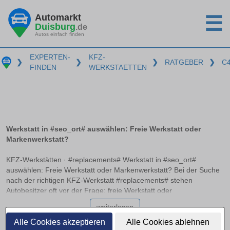
Automarkt
☰
Duisburg
.de
Autos einfach finden
EXPERTEN-
KFZ-
❯
❯
❯
RATGEBER
❯
C
FINDEN
WERKSTAETTEN
Werkstatt in #seo_ort# auswählen: Freie Werkstatt oder
Markenwerkstatt?
KFZ-Werkstätten · #replacements# Werkstatt in #seo_ort#
auswählen: Freie Werkstatt oder Markenwerkstatt? Bei der Suche
nach der richtigen KFZ-Werkstatt #replacements# stehen
Autobesitzer oft vor der Frage: freie Werkstatt oder
Markenwerkstatt? Beide Optionen haben ihre Vor- und Nachteile,
weiterlesen
und es ist wichtig, die Unterschiede zu kennen, um die richtige
Entscheidung zu treffen. Zertifizierungen wie ATU, Bosch oder
Alle Cookies akzeptieren
Alle Cookies ablehnen