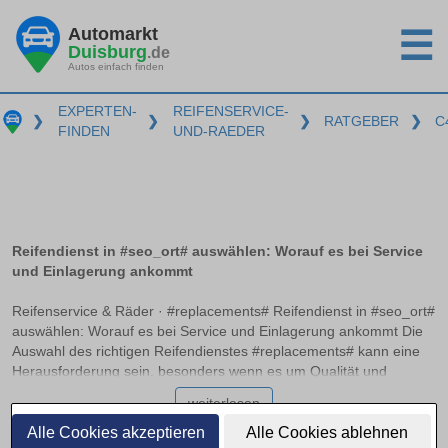
Automarkt
☰
Duisburg
.de
Autos einfach finden
EXPERTEN-
REIFENSERVICE-
❯
❯
❯
RATGEBER
❯
C
FINDEN
UND-RAEDER
Reifendienst in #seo_ort# auswählen: Worauf es bei Service
und Einlagerung ankommt
Reifenservice & Räder · #replacements# Reifendienst in #seo_ort#
auswählen: Worauf es bei Service und Einlagerung ankommt Die
Auswahl des richtigen Reifendienstes #replacements# kann eine
Herausforderung sein, besonders wenn es um Qualität und
Zuverlässigkeit geht. Ein professioneller Service sollte nicht nur
weiterlesen
beim Auswuchten und Montieren der Reifen Expertise bieten,
sondern auch optimale Bedingungen zur Einlagerung bereitstellen.
Alle Cookies akzeptieren
Alle Cookies ablehnen