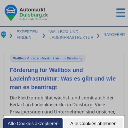
Automarkt
☰
Duisburg
.de
Autos einfach finden
EXPERTEN-
WALLBOX-UND-
RATGEBER
❯
❯
❯
FINDEN
LADEINFRASTRUKTUR
Wallbox & Ladeinfrastruktur · in Duisburg
Förderung für Wallbox und
Ladeinfrastruktur: Was es gibt und wie
man es beantragt
Die Elektromobilität wächst, und somit auch der
Bedarf an
in Duisburg. Viele
Ladeinfrastruktur
Privatpersonen und Unternehmen sind unsicher,
welche Förderprogramme für Wallboxen und
Alle Cookies akzeptieren
Alle Cookies ablehnen
Ladeinfrastruktur existieren und wie diese zu