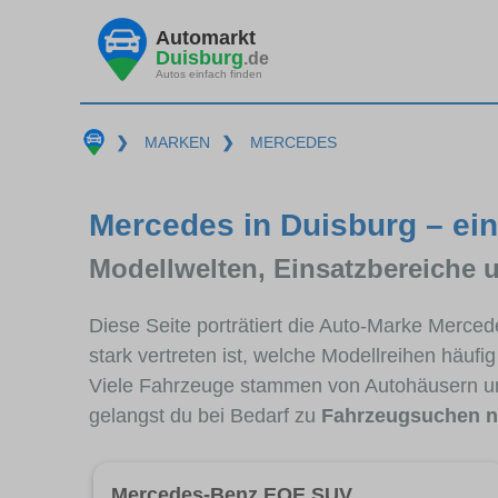
Automarkt
Duisburg
.de
Autos einfach finden
❯
MARKEN
❯
MERCEDES
Mercedes in Duisburg – ein
Modellwelten, Einsatzbereiche 
Diese Seite porträtiert die Auto-Marke Merce
stark vertreten ist, welche Modellreihen häuf
Viele Fahrzeuge stammen von Autohäusern un
gelangst du bei Bedarf zu
Fahrzeugsuchen n
Mercedes-Benz EQE SUV