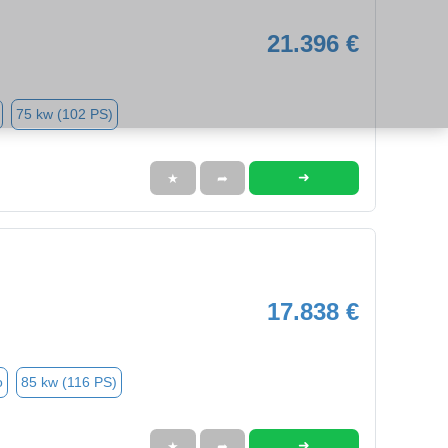
21.396 €
75 kw (102 PS)
➜
★
➦
17.838 €
o
85 kw (116 PS)
➜
★
➦