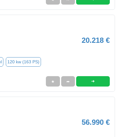
20.218 €
l
120 kw (163 PS)
➜
★
➦
56.990 €