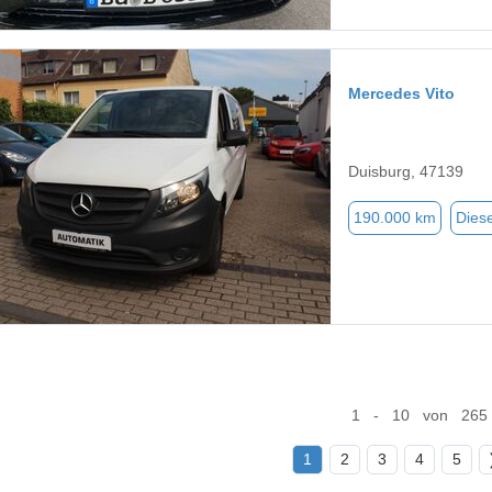
Mercedes Vito
Duisburg, 47139
190.000 km
Diese
1 - 10 von 265
1
2
3
4
5