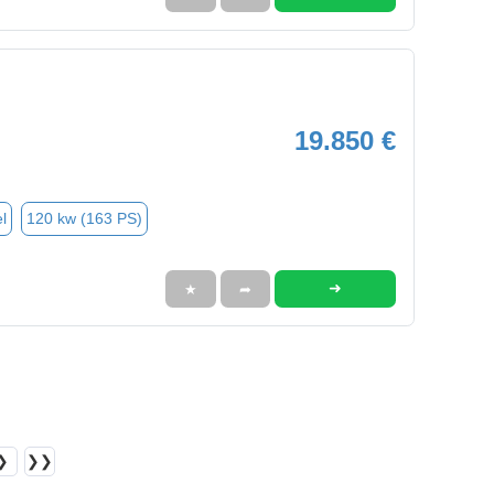
19.850 €
l
120 kw (163 PS)
➜
★
➦
❯
❯❯