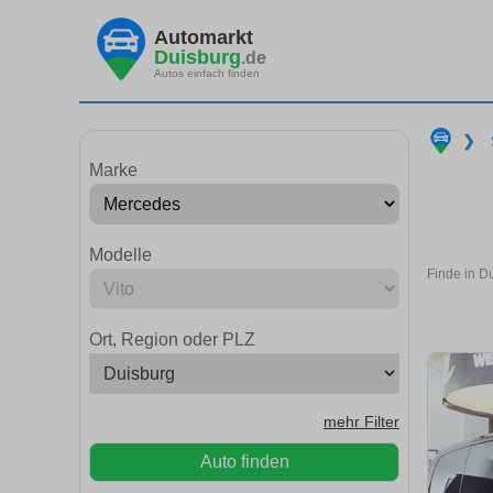
Automarkt
Duisburg
.de
Autos einfach finden
❯
Marke
Modelle
Finde in D
Ort, Region oder PLZ
mehr Filter
Auto finden