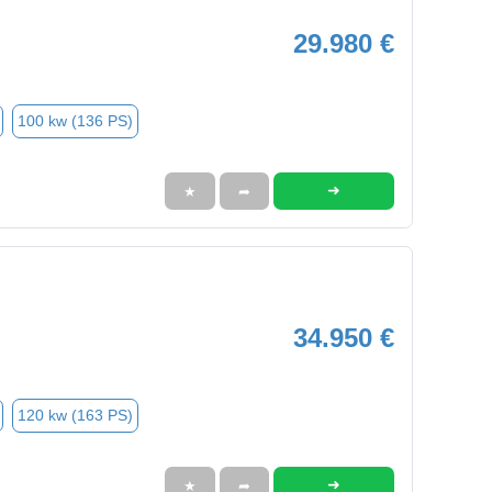
29.980 €
100 kw (136 PS)
➜
★
➦
34.950 €
120 kw (163 PS)
➜
★
➦