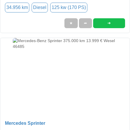
34.956 km
Diesel
125 kw (170 PS)
➜
★
➦
Mercedes Sprinter