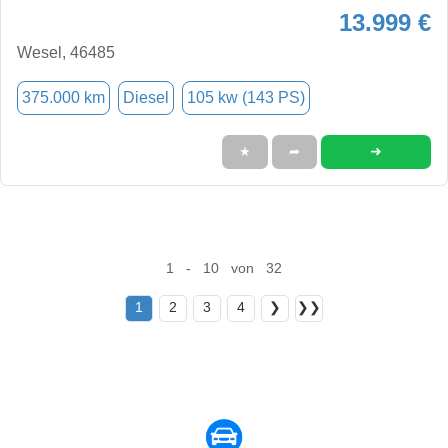
13.999 €
Wesel, 46485
375.000 km
Diesel
105 kw (143 PS)
➜
★
➦
1 - 10 von 32
1
2
3
4
❯
❯❯