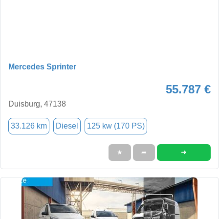
Mercedes Sprinter
55.787 €
Duisburg, 47138
33.126 km
Diesel
125 kw (170 PS)
➜
★
➦