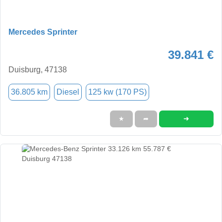
Mercedes Sprinter
39.841 €
Duisburg, 47138
36.805 km
Diesel
125 kw (170 PS)
➜
★
➦