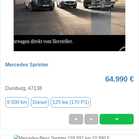
Mercedes Sprinter
64.990 €
Duisburg, 47138
9.500 km
Diesel
125 kw (170 PS)
➜
★
➦