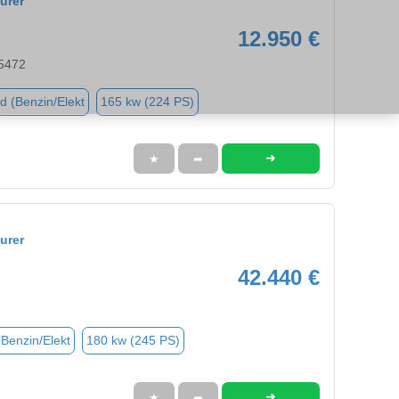
urer
12.950 €
45472
d (Benzin/Elekt
165 kw (224 PS)
➜
★
➦
urer
42.440 €
(Benzin/Elekt
180 kw (245 PS)
➜
★
➦