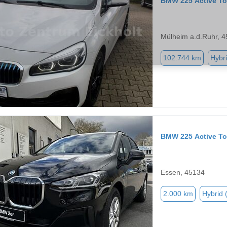
BMW 225 Active To
Mülheim a.d.Ruhr, 
102.744 km
Hybri
BMW 225 Active To
Essen, 45134
2.000 km
Hybrid 