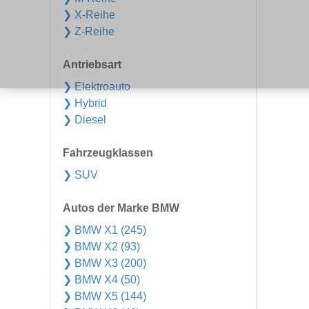
❯ X-Reihe
❯ Z-Reihe
Antriebsart
❯ Elektroauto
❯ Hybrid
❯ Diesel
Fahrzeugklassen
❯ SUV
Autos der Marke BMW
❯ BMW X1 (245)
❯ BMW X2 (93)
❯ BMW X3 (200)
❯ BMW X4 (50)
❯ BMW X5 (144)