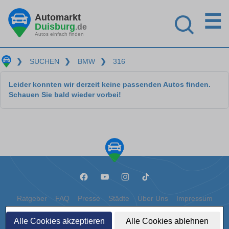
☰
Automarkt
Duisburg
.de
Autos einfach finden
❯
SUCHEN
❯
BMW
❯
316
Leider konnten wir derzeit keine passenden Autos finden.
Schauen Sie bald wieder vorbei!
Ratgeber
FAQ
Presse
Städte
Über Uns
Impressum
Datenschutz
Cookies
Alle Cookies akzeptieren
Alle Cookies ablehnen