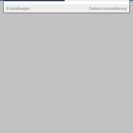
Copyright © 2000 - 2026 | 1A Infosysteme GmbH | Content by: 1a-sites-autos
Einstellungen
Datenschutzerklärung
08.08.2026