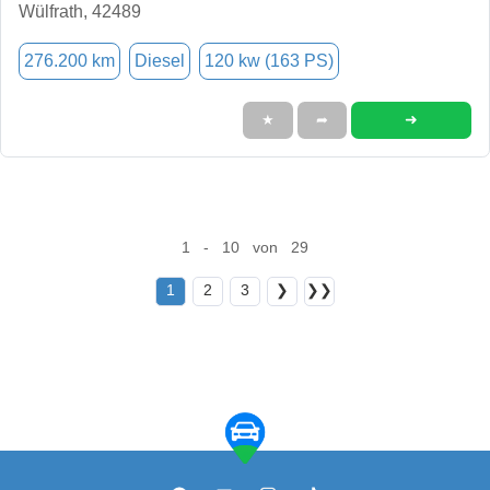
Wülfrath, 42489
276.200 km
Diesel
120 kw (163 PS)
➜
★
➦
1 - 10 von 29
1
2
3
❯
❯❯