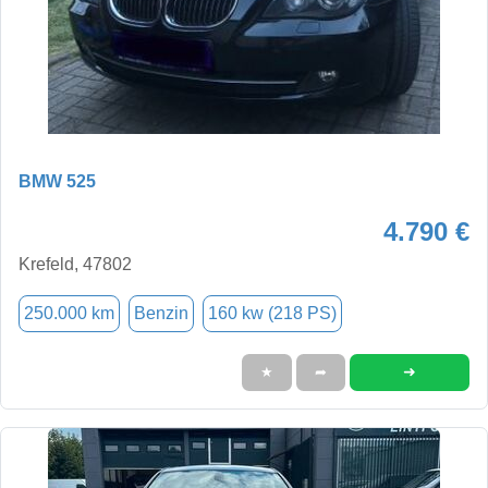
BMW 525
4.790 €
Krefeld, 47802
250.000 km
Benzin
160 kw (218 PS)
➜
★
➦