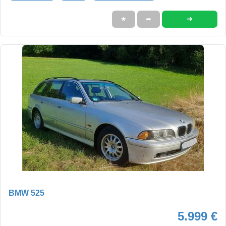
➜
★
➦
BMW 525
5.999 €