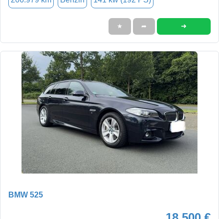
➜
★
➦
BMW 525
18.500 €