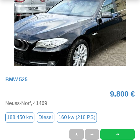
BMW 525
9.800 €
Neuss-Norf, 41469
188.450 km
Diesel
160 kw (218 PS)
➜
★
➦