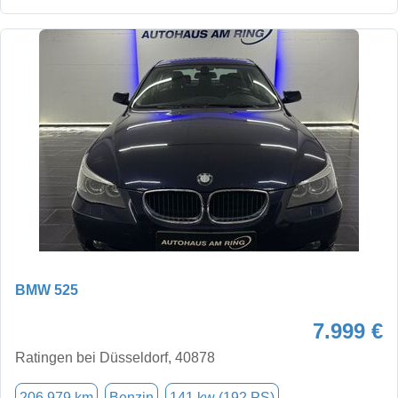
BMW 525
7.999 €
Ratingen bei Düsseldorf, 40878
206.979 km
Benzin
141 kw (192 PS)