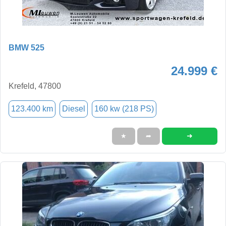
BMW 525
24.999 €
Krefeld, 47800
123.400 km
Diesel
160 kw (218 PS)
➜
★
➦