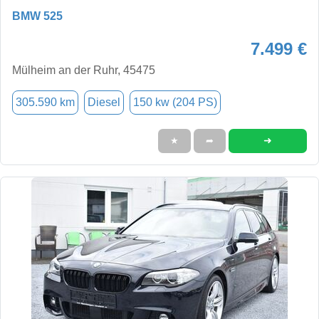
BMW 525
7.499 €
Mülheim an der Ruhr, 45475
305.590 km
Diesel
150 kw (204 PS)
➜
★
➦