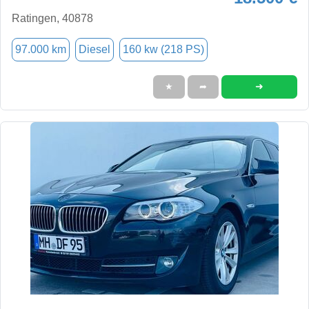
Ratingen, 40878
97.000 km
Diesel
160 kw (218 PS)
➜
★
➦