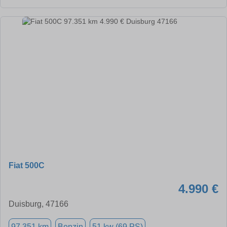
Fiat 500C
4.990 €
Duisburg, 47166
97.351 km
Benzin
51 kw (69 PS)