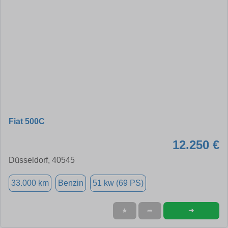
Fiat 500C
12.250 €
Düsseldorf, 40545
33.000 km
Benzin
51 kw (69 PS)
➜
★
➦