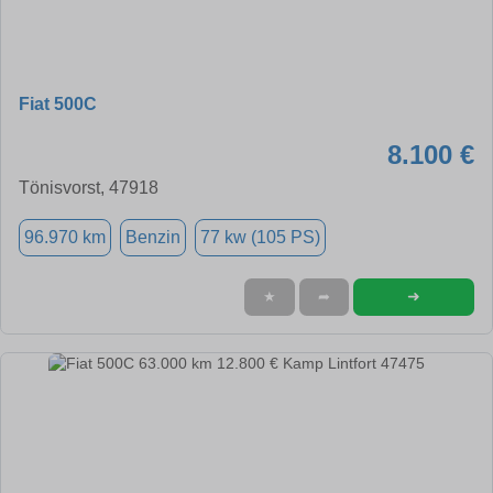
Fiat 500C
8.100 €
Tönisvorst, 47918
96.970 km
Benzin
77 kw (105 PS)
➜
★
➦