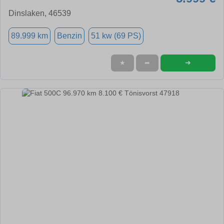
Dinslaken, 46539
89.999 km
Benzin
51 kw (69 PS)
➜
★
➦