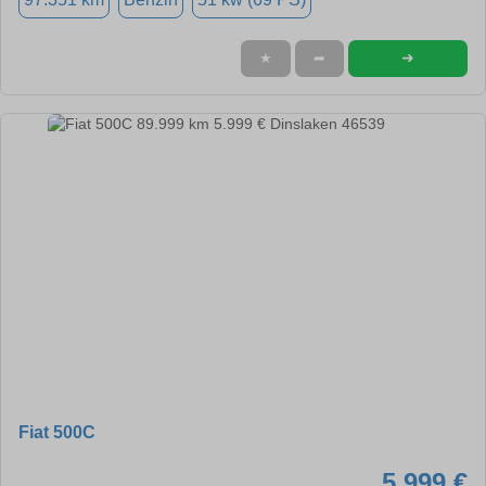
➜
★
➦
Fiat 500C
5.999 €