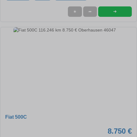
➜
★
➦
Fiat 500C
8.750 €