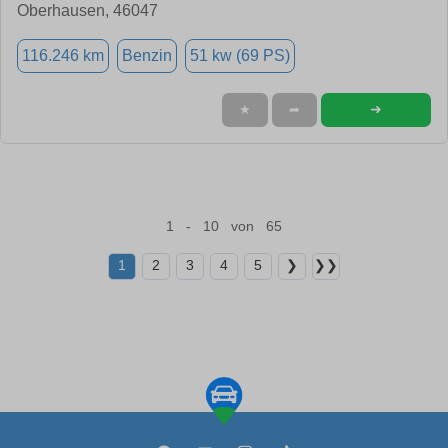
Oberhausen, 46047
116.246 km
Benzin
51 kw (69 PS)
➜
★
➦
1 - 10 von 65
1
2
3
4
5
❯
❯❯