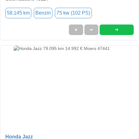
58.145 km
Benzin
75 kw (102 PS)
➜
★
➦
Honda Jazz