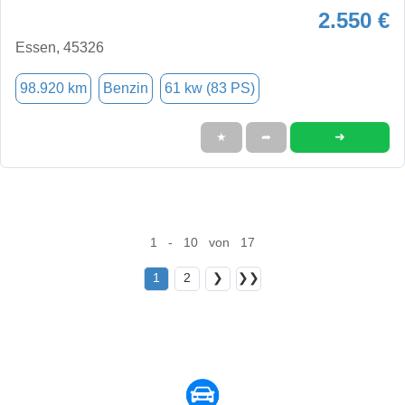
2.550 €
Essen, 45326
98.920 km
Benzin
61 kw (83 PS)
➜
★
➦
1 - 10 von 17
1
2
❯
❯❯