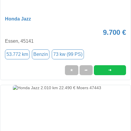
Honda Jazz
9.700 €
Essen, 45141
53.772 km
Benzin
73 kw (99 PS)
➜
★
➦