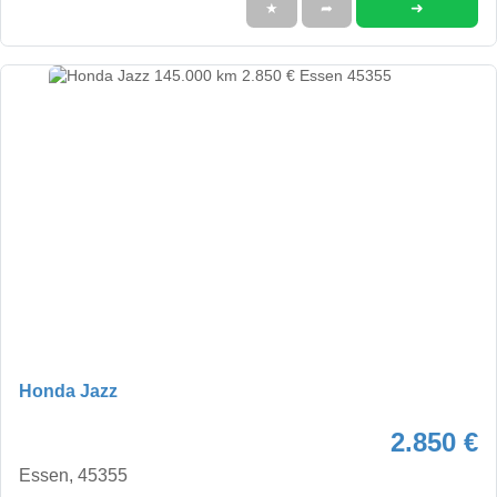
➜
★
➦
Honda Jazz
2.850 €
Essen, 45355