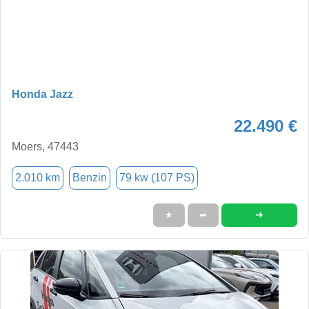
Honda Jazz
22.490 €
Moers, 47443
2.010 km
Benzin
79 kw (107 PS)
➜
★
➦