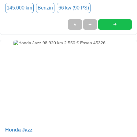
145.000 km
Benzin
66 kw (90 PS)
➜
★
➦
Honda Jazz