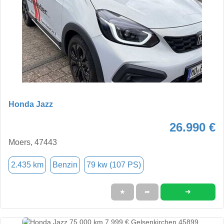
Honda Jazz
26.990 €
Moers, 47443
2.435 km
Benzin
79 kw (107 PS)
➜
★
➦