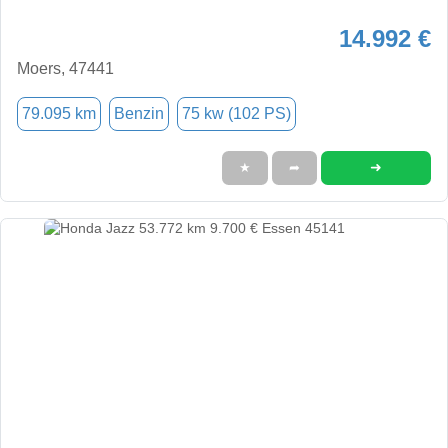
14.992 €
Moers, 47441
79.095 km
Benzin
75 kw (102 PS)
➜
★
➦