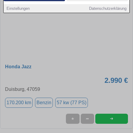
Einstellungen
Datenschutzerklärung
Honda Jazz
2.990 €
Duisburg, 47059
170.200 km
Benzin
57 kw (77 PS)
➜
★
➦