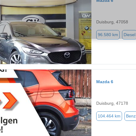
Mazda 6
Duisburg, 47058
96.580 km
Diesel
Mazda 6
Duisburg, 47178
104.464 km
Benz