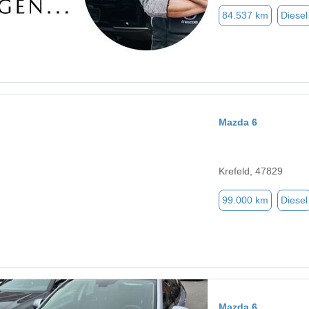
84.537 km
Diesel
Mazda 6
Krefeld, 47829
99.000 km
Diesel
Mazda 6