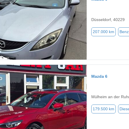
Düsseldorf, 40229
207.000 km
Benz
Mazda 6
Mülheim an der Ruh
179.500 km
Diese