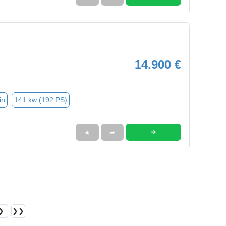
14.900 €
in
141 kw (192 PS)
➜
★
➦
❯
❯❯