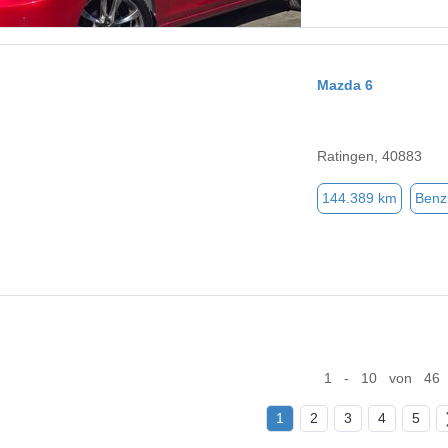
Mazda 6
Ratingen, 40883
144.389 km
Benz
1 - 10 von 46
1
2
3
4
5