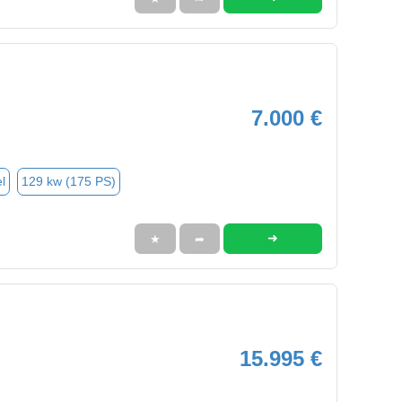
7.000 €
l
129 kw (175 PS)
➜
★
➦
15.995 €