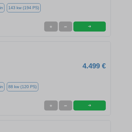
in
143 kw (194 PS)
➜
★
➦
4.499 €
in
88 kw (120 PS)
➜
★
➦