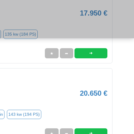
17.950 €
135 kw (184 PS)
➜
★
➦
20.650 €
in
143 kw (194 PS)
➜
★
➦