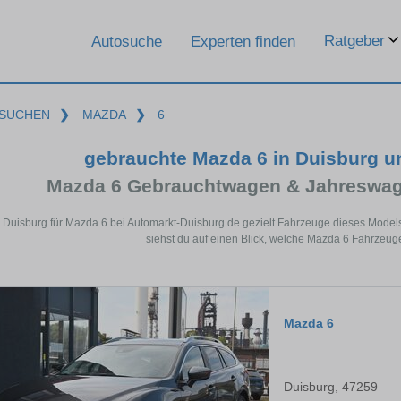
Ratgeber
Autosuche
Experten finden
SUCHEN
❯
MAZDA
❯
6
gebrauchte Mazda 6 in Duisburg 
Mazda 6 Gebrauchtwagen & Jahreswag
n Duisburg für Mazda 6 bei Automarkt-Duisburg.de gezielt Fahrzeuge dieses Model
siehst du auf einen Blick, welche Mazda 6 Fahrzeuge
Mazda 6
Duisburg, 47259