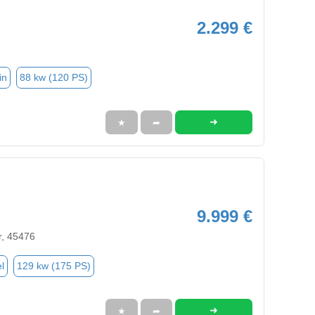
2.299 €
in
88 kw (120 PS)
➜
★
➦
9.999 €
r, 45476
l
129 kw (175 PS)
➜
★
➦