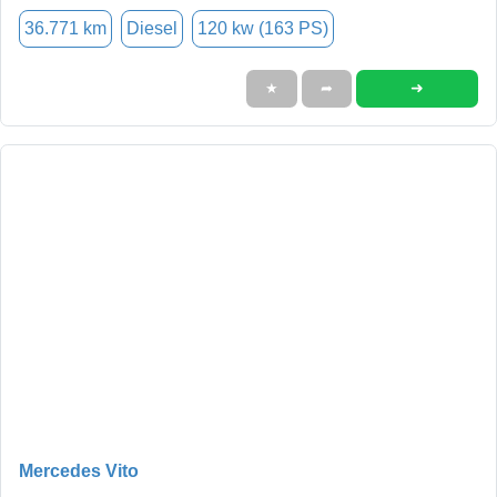
36.771 km
Diesel
120 kw (163 PS)
➜
★
➦
Mercedes Vito