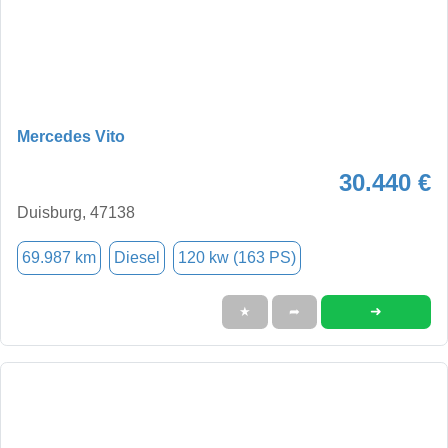
Mercedes Vito
30.440 €
Duisburg, 47138
69.987 km
Diesel
120 kw (163 PS)
➜
★
➦