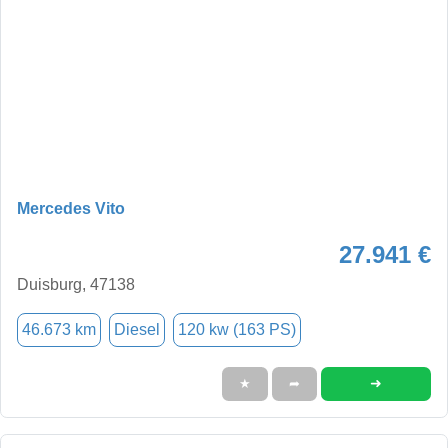
Mercedes Vito
27.941 €
Duisburg, 47138
46.673 km
Diesel
120 kw (163 PS)
➜
★
➦