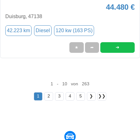
44.480 €
Duisburg, 47138
42.223 km
Diesel
120 kw (163 PS)
➜
★
➦
1 - 10 von 263
1
2
3
4
5
❯
❯❯