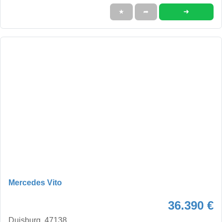
➜
★
➦
Mercedes Vito
36.390 €
Duisburg, 47138