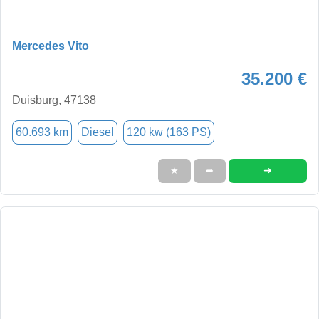
Mercedes Vito
35.200 €
Duisburg, 47138
60.693 km
Diesel
120 kw (163 PS)
➜
★
➦