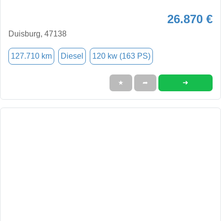
26.870 €
Duisburg, 47138
127.710 km
Diesel
120 kw (163 PS)
➜
★
➦