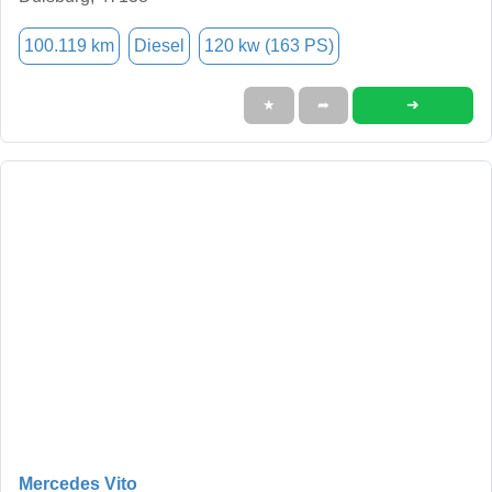
100.119 km
Diesel
120 kw (163 PS)
➜
★
➦
Mercedes Vito