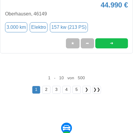
44.990 €
Oberhausen, 46149
3.000 km
Elektro
157 kw (213 PS)
➜
★
➦
1 - 10 von 500
1
2
3
4
5
❯
❯❯