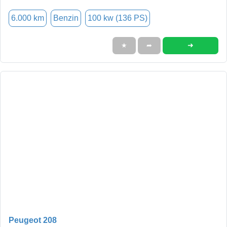
6.000 km
Benzin
100 kw (136 PS)
➜
★
➦
Peugeot 208