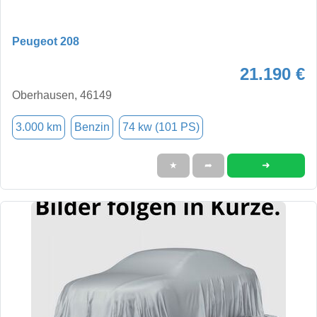
Peugeot 208
21.190 €
Oberhausen, 46149
3.000 km
Benzin
74 kw (101 PS)
➜
★
➦