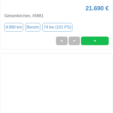
21.690 €
Gelsenkirchen, 45881
9.990 km
Benzin
74 kw (101 PS)
➜
★
➦