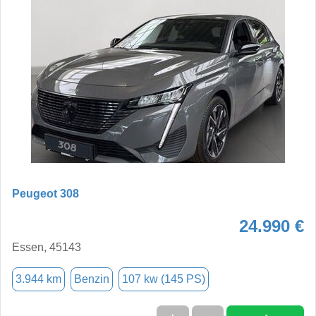
Peugeot 308
24.990 €
Essen, 45143
3.944 km
Benzin
107 kw (145 PS)