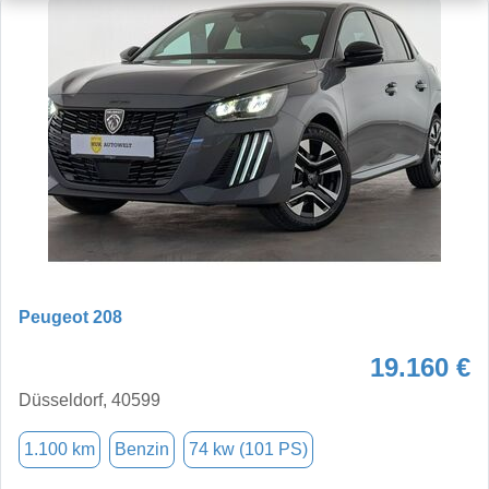
Peugeot 208
19.160 €
Düsseldorf, 40599
1.100 km
Benzin
74 kw (101 PS)