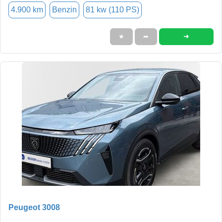
4.900 km
Benzin
81 kw (110 PS)
➜
★
➦
Peugeot 3008