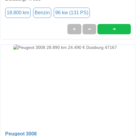
18.800 km
Benzin
96 kw (131 PS)
➜
★
➦
Peugeot 3008