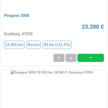
Peugeot 3008
23.390 €
Duisburg, 47059
24.400 km
Benzin
96 kw (131 PS)
➜
★
➦