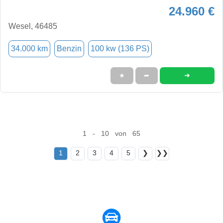
24.960 €
Wesel, 46485
34.000 km
Benzin
100 kw (136 PS)
➜
★
➦
1 - 10 von 65
1
2
3
4
5
❯
❯❯