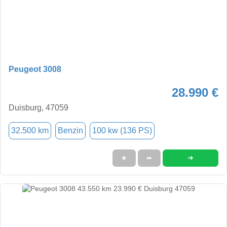
Peugeot 3008
28.990 €
Duisburg, 47059
32.500 km
Benzin
100 kw (136 PS)
➜
★
➦