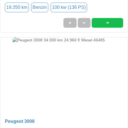
19.350 km
Benzin
100 kw (136 PS)
➜
★
➦
Peugeot 3008