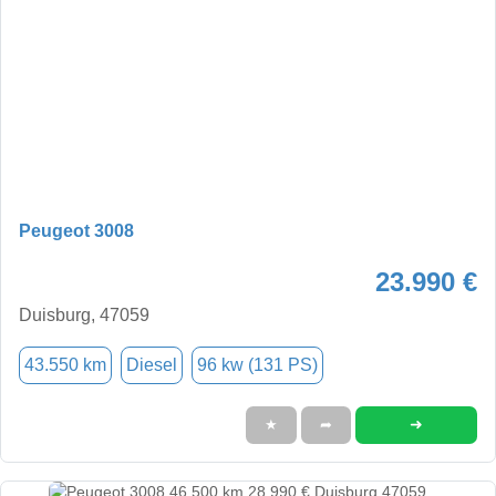
Peugeot 3008
23.990 €
Duisburg, 47059
43.550 km
Diesel
96 kw (131 PS)
➜
★
➦