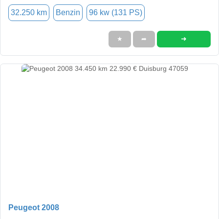
32.250 km
Benzin
96 kw (131 PS)
➜
★
➦
Peugeot 2008