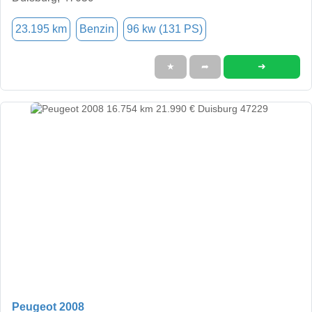
23.195 km
Benzin
96 kw (131 PS)
➜
★
➦
Peugeot 2008