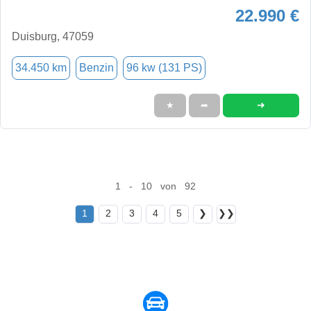
22.990 €
Duisburg, 47059
34.450 km
Benzin
96 kw (131 PS)
➜
★
➦
1 - 10 von 92
1
2
3
4
5
❯
❯❯