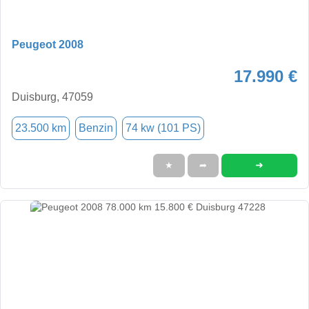
Peugeot 2008
17.990 €
Duisburg, 47059
23.500 km
Benzin
74 kw (101 PS)
➜
★
➦