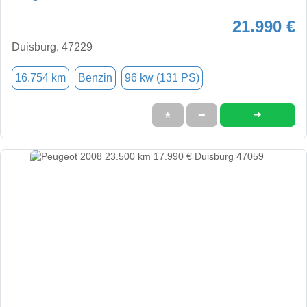
21.990 €
Duisburg, 47229
16.754 km
Benzin
96 kw (131 PS)
➜
★
➦