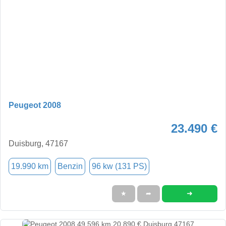
Peugeot 2008
23.490 €
Duisburg, 47167
19.990 km
Benzin
96 kw (131 PS)
➜
★
➦