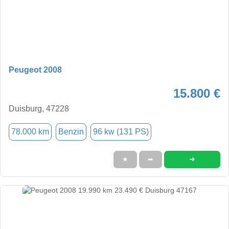
Peugeot 2008
15.800 €
Duisburg, 47228
78.000 km
Benzin
96 kw (131 PS)
➜
★
➦