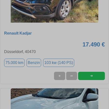
Renault Kadjar
17.490 €
Düsseldorf, 40470
75.000 km
Benzin
103 kw (140 PS)
➜
★
➦