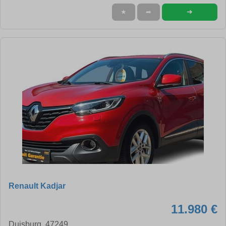
➜
★
➦
Renault Kadjar
11.980 €
Duisburg, 47249