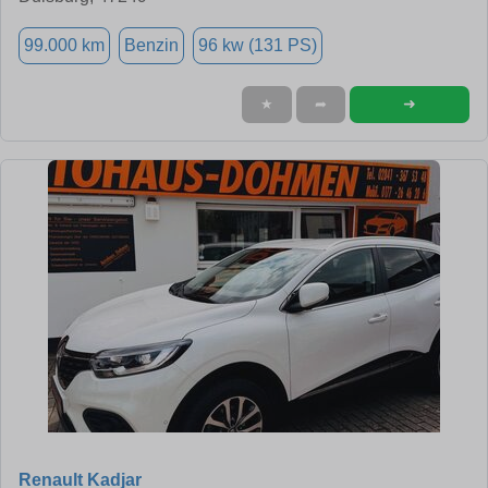
99.000 km
Benzin
96 kw (131 PS)
➜
★
➦
Renault Kadjar