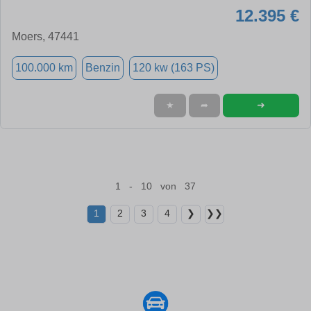
12.395 €
Moers, 47441
100.000 km
Benzin
120 kw (163 PS)
➜
★
➦
1 - 10 von 37
1
2
3
4
❯
❯❯