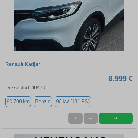
Renault Kadjar
8.999 €
Düsseldorf, 40470
90.700 km
Benzin
96 kw (131 PS)
➜
★
➦