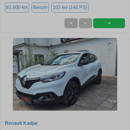
81.000 km
Benzin
103 kw (140 PS)
➜
★
➦
Renault Kadjar