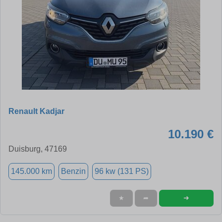
Renault Kadjar
10.190 €
Duisburg, 47169
145.000 km
Benzin
96 kw (131 PS)
➜
★
➦