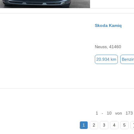
Skoda Kamiq
Neuss, 41460
20.934 km
Benzi
1 - 10 von 173
1
2
3
4
5