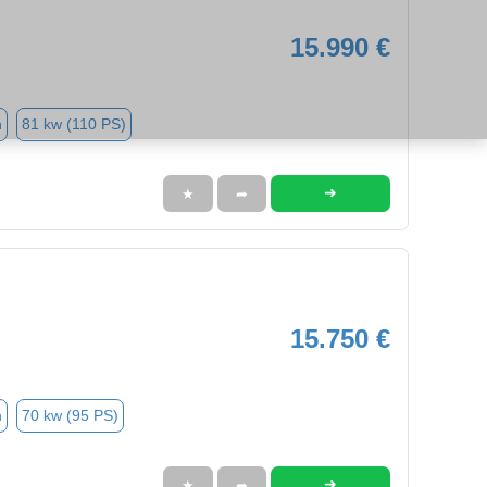
15.990 €
n
81 kw (110 PS)
➜
★
➦
15.750 €
n
70 kw (95 PS)
➜
★
➦