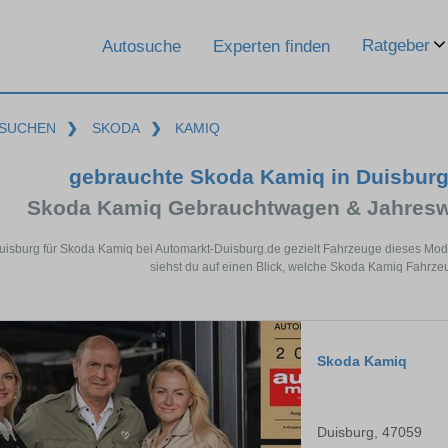
Ratgeber
Autosuche
Experten finden
SUCHEN
❯
SKODA
❯
KAMIQ
gebrauchte Skoda Kamiq in Duisbur
Skoda Kamiq Gebrauchtwagen & Jahresw
uisburg für Skoda Kamiq bei Automarkt-Duisburg.de gezielt Fahrzeuge dieses Mo
siehst du auf einen Blick, welche Skoda Kamiq Fahrzeu
Skoda Kamiq
Duisburg, 47059