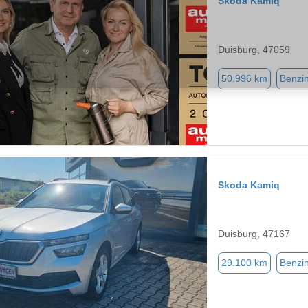
Skoda Kamiq
Duisburg, 47059
50.996 km
Benzi
Skoda Kamiq
Duisburg, 47167
29.100 km
Benzi