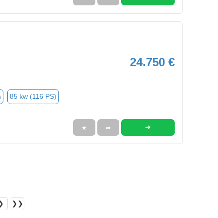
24.750 €
n
85 kw (116 PS)
➜
★
➦
❯
❯❯