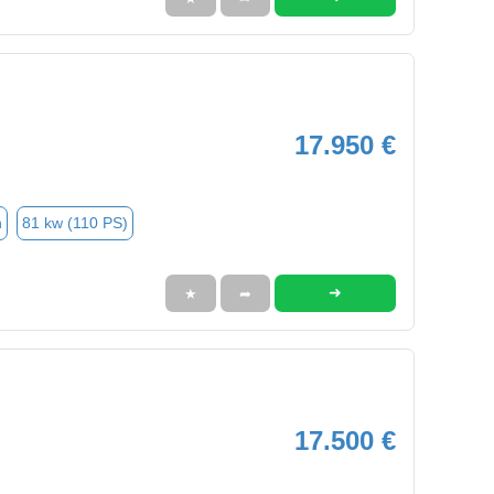
17.950 €
n
81 kw (110 PS)
➜
★
➦
17.500 €