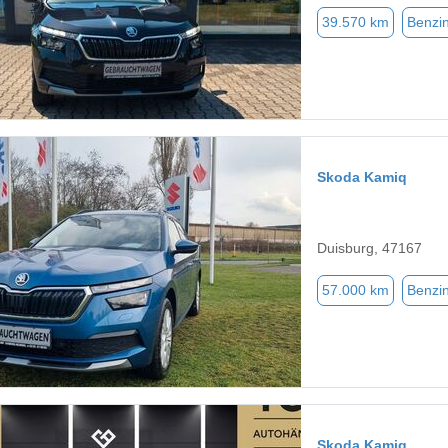
39.570 km
Benzi
Skoda Kamiq
Duisburg, 47167
57.000 km
Benzi
Skoda Kamiq