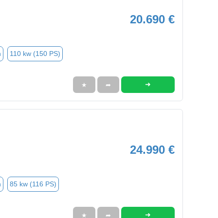
20.690 €
n
110 kw (150 PS)
➜
★
➦
24.990 €
n
85 kw (116 PS)
➜
★
➦