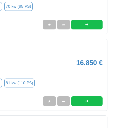
n
70 kw (95 PS)
➜
★
➦
16.850 €
n
81 kw (110 PS)
➜
★
➦