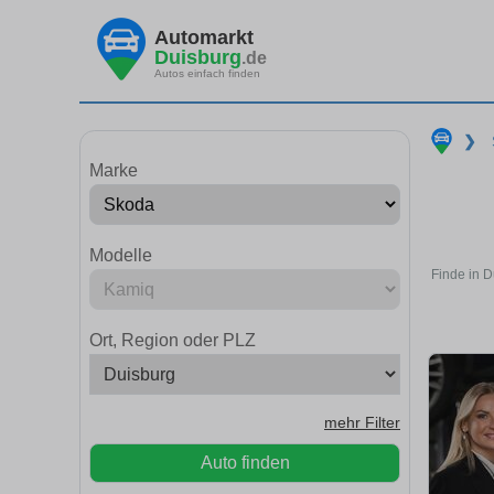
Automarkt
Duisburg
.de
Autos einfach finden
❯
Marke
Modelle
Finde in D
Ort, Region oder PLZ
mehr Filter
Auto finden