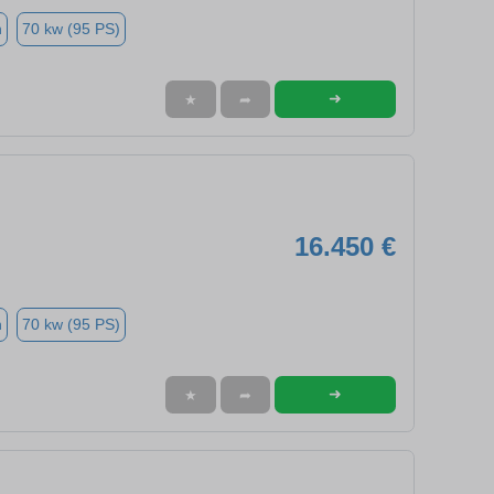
n
70 kw (95 PS)
➜
★
➦
16.450 €
n
70 kw (95 PS)
➜
★
➦