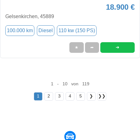
18.900 €
Gelsenkirchen, 45889
100.000 km
Diesel
110 kw (150 PS)
➜
★
➦
1 - 10 von 119
1
2
3
4
5
❯
❯❯