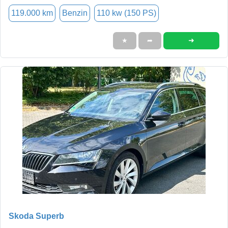
119.000 km
Benzin
110 kw (150 PS)
➜
★
➦
Skoda Superb