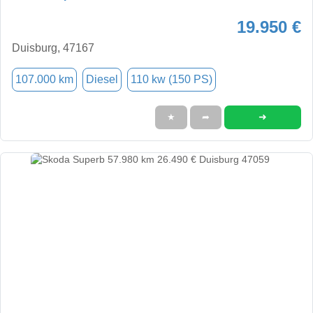
19.950 €
Duisburg, 47167
107.000 km
Diesel
110 kw (150 PS)
➜
★
➦