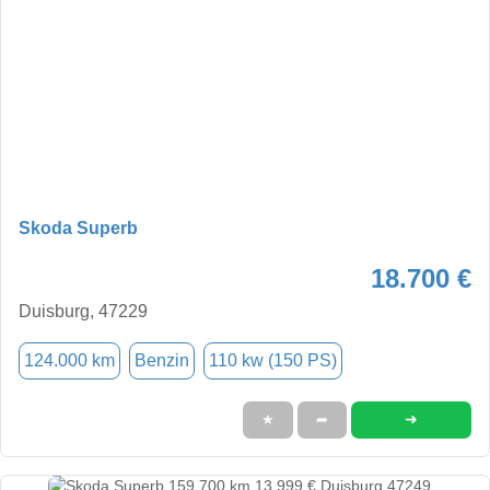
Skoda Superb
18.700 €
Duisburg, 47229
124.000 km
Benzin
110 kw (150 PS)
➜
★
➦