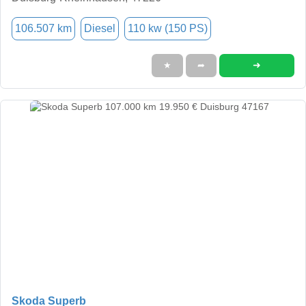
106.507 km
Diesel
110 kw (150 PS)
➜
★
➦
Skoda Superb