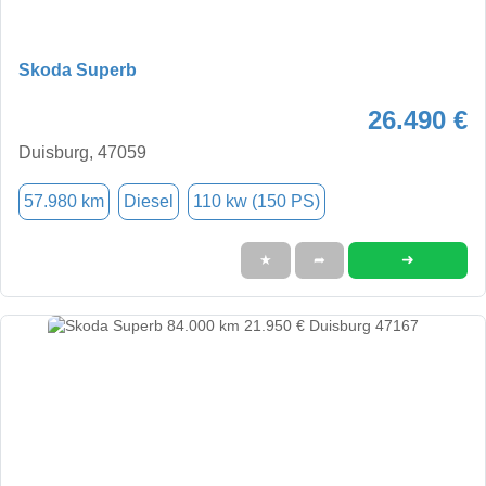
Skoda Superb
26.490 €
Duisburg, 47059
57.980 km
Diesel
110 kw (150 PS)
➜
★
➦