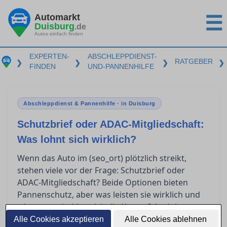
Automarkt
☰
Duisburg
.de
Autos einfach finden
EXPERTEN-
ABSCHLEPPDIENST-
RATGEBER
❯
❯
❯
❯
FINDEN
UND-PANNENHILFE
Abschleppdienst & Pannenhilfe · in Duisburg
Schutzbrief oder ADAC-Mitgliedschaft:
Was lohnt sich wirklich?
Wenn das Auto im (seo_ort) plötzlich streikt,
stehen viele vor der Frage: Schutzbrief oder
ADAC-Mitgliedschaft? Beide Optionen bieten
Pannenschutz, aber was leisten sie wirklich und
wie unterscheiden sich die Kosten? Auch im
Ausland gelten spezielle Regelungen. Dieser
Alle Cookies akzeptieren
Alle Cookies ablehnen