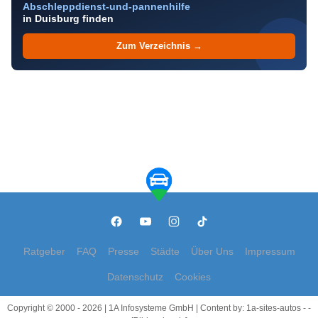
Abschleppdienst-und-pannenhilfe
in Duisburg finden
Zum Verzeichnis →
Ratgeber
FAQ
Presse
Städte
Über Uns
Impressum
Datenschutz
Cookies
Copyright © 2000 - 2026 | 1A Infosysteme GmbH | Content by: 1a-sites-autos - -