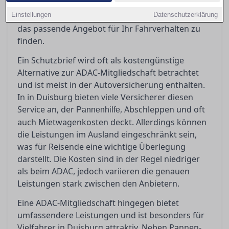
Artikel beleuchtet die Vor- und Nachteile der
Einstellungen
unterschiedlichen Modelle und hilft Ihnen dabei,
Datenschutzerklärung
das passende Angebot für Ihr Fahrverhalten zu
finden.
Ein Schutzbrief wird oft als kostengünstige
Alternative zur ADAC-Mitgliedschaft betrachtet
und ist meist in der Autoversicherung enthalten.
In in Duisburg bieten viele Versicherer diesen
Service an, der
, Abschleppen und oft
Pannenhilfe
auch Mietwagenkosten deckt. Allerdings können
die Leistungen im Ausland eingeschränkt sein,
was für Reisende eine wichtige Überlegung
darstellt. Die Kosten sind in der Regel niedriger
als beim ADAC, jedoch variieren die genauen
Leistungen stark zwischen den Anbietern.
Eine ADAC-Mitgliedschaft hingegen bietet
umfassendere Leistungen und ist besonders für
Vielfahrer in Duisburg attraktiv. Neben Pannen-