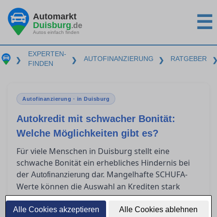
Automarkt
☰
Duisburg
.de
Autos einfach finden
EXPERTEN-
AUTOFINANZIERUNG
RATGEBER
❯
❯
❯
FINDEN
Autofinanzierung · in Duisburg
Autokredit mit schwacher Bonität:
Welche Möglichkeiten gibt es?
Für viele Menschen in Duisburg stellt eine
schwache Bonität ein erhebliches Hindernis bei
der
dar. Mangelhafte SCHUFA-
Autofinanzierung
Werte können die Auswahl an Krediten stark
einschränken und zu höheren Zinsen führen. In
diesem Artikel zeigen wir Ihnen realistische
Alle Cookies akzeptieren
Alle Cookies ablehnen