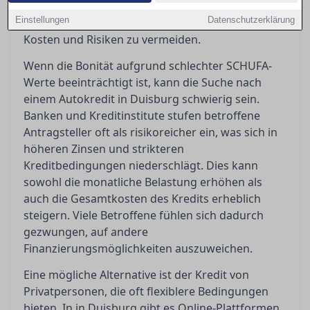
Alternativen auf und helfen Ihnen dabei, die
Einstellungen
Datenschutzerklärung
richtige Entscheidung zu treffen, um unnötige
Kosten und Risiken zu vermeiden.
Wenn die Bonität aufgrund schlechter SCHUFA-
Werte beeinträchtigt ist, kann die Suche nach
einem Autokredit in Duisburg schwierig sein.
Banken und Kreditinstitute stufen betroffene
Antragsteller oft als risikoreicher ein, was sich in
höheren Zinsen und strikteren
Kreditbedingungen niederschlägt. Dies kann
sowohl die monatliche Belastung erhöhen als
auch die Gesamtkosten des Kredits erheblich
steigern. Viele Betroffene fühlen sich dadurch
gezwungen, auf andere
Finanzierungsmöglichkeiten auszuweichen.
Eine mögliche Alternative ist der Kredit von
Privatpersonen, die oft flexiblere Bedingungen
bieten. In in Duisburg gibt es Online-Plattformen,