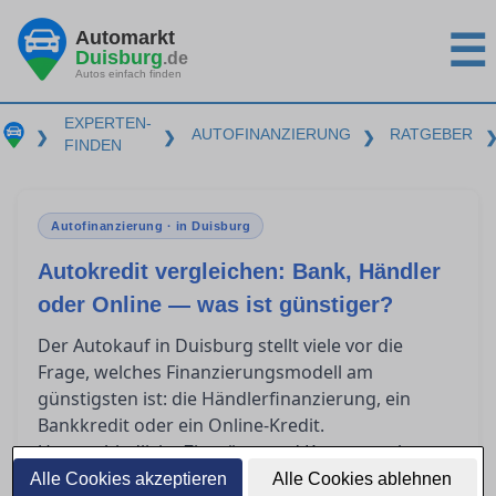
Automarkt
☰
Duisburg
.de
Autos einfach finden
EXPERTEN-
AUTOFINANZIERUNG
RATGEBER
❯
❯
❯
FINDEN
Autofinanzierung · in Duisburg
Autokredit vergleichen: Bank, Händler
oder Online — was ist günstiger?
Der Autokauf in Duisburg stellt viele vor die
Frage, welches Finanzierungsmodell am
günstigsten ist: die Händlerfinanzierung, ein
Bankkredit oder ein Online-Kredit.
Unterschiedliche Zinssätze und Kostenstrukturen
wie der effektive Jahreszins und die
Alle Cookies akzeptieren
Alle Cookies ablehnen