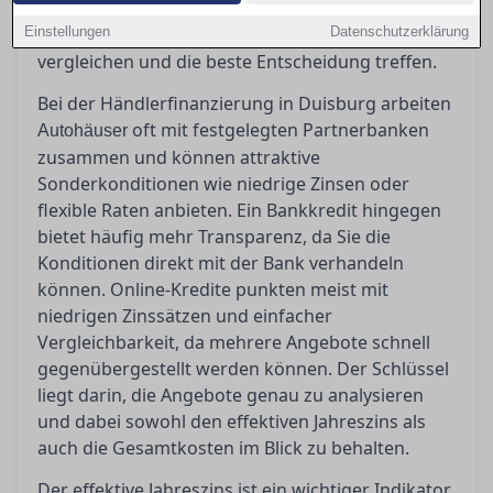
Gesamtkosten sind entscheidend. In diesem
Einstellungen
Artikel erfahren Sie, wie Sie die Angebote richtig
Datenschutzerklärung
vergleichen und die beste Entscheidung treffen.
Bei der Händlerfinanzierung in Duisburg arbeiten
oft mit festgelegten Partnerbanken
Autohäuser
zusammen und können attraktive
Sonderkonditionen wie niedrige Zinsen oder
flexible Raten anbieten. Ein Bankkredit hingegen
bietet häufig mehr Transparenz, da Sie die
Konditionen direkt mit der Bank verhandeln
können. Online-Kredite punkten meist mit
niedrigen Zinssätzen und einfacher
Vergleichbarkeit, da mehrere Angebote schnell
gegenübergestellt werden können. Der Schlüssel
liegt darin, die Angebote genau zu analysieren
und dabei sowohl den effektiven Jahreszins als
auch die Gesamtkosten im Blick zu behalten.
Der effektive Jahreszins ist ein wichtiger Indikator