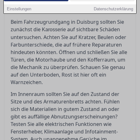
Hier erfahren Sie zudem, wann es ratsam ist,
Einstellungen
einen unabhängigen Gutachter hinzuzuziehen.
Datenschutzerklärung
Beim Fahrzeugrundgang in Duisburg sollten Sie
zunächst die
auf sichtbare Schäden
Karosserie
untersuchen. Achten Sie auf Kratzer, Beulen oder
Farbunterschiede, die auf frühere Reparaturen
hindeuten könnten. Öffnen und schließen Sie alle
Türen, die Motorhaube und den Kofferraum, um
die Mechanik zu überprüfen. Schauen Sie genau
auf den Unterboden, Rost ist hier oft ein
Warnzeichen.
Im Innenraum sollten Sie auf den Zustand der
Sitze und des Armaturenbretts achten. Fühlen
sich die Materialien in gutem Zustand an oder
gibt es auffällige Abnutzungserscheinungen?
Testen Sie alle elektrischen Funktionen wie
Fensterheber, Klimaanlage und Infotainment-
System. Auch unangenehme Gerüche im