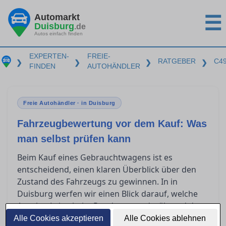
Automarkt
☰
Duisburg
.de
Autos einfach finden
EXPERTEN-
FREIE-
RATGEBER
C4
❯
❯
❯
❯
FINDEN
AUTOHÄNDLER
Freie Autohändler · in Duisburg
Fahrzeugbewertung vor dem Kauf: Was
man selbst prüfen kann
Beim Kauf eines Gebrauchtwagens ist es
entscheidend, einen klaren Überblick über den
Zustand des Fahrzeugs zu gewinnen. In in
Duisburg werfen wir einen Blick darauf, welche
Aspekte Laien beim Rundgang und während der
Probefahrt eigenständig einschätzen können.
Alle Cookies akzeptieren
Alle Cookies ablehnen