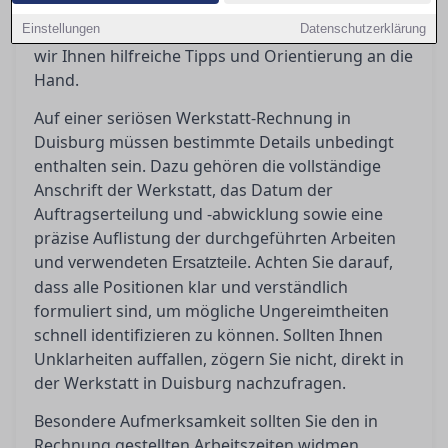
einer seriösen Rechnung zu schaffen und
Einstellungen
potenzielle Ungereimtheiten zu erkennen, geben
Datenschutzerklärung
wir Ihnen hilfreiche Tipps und Orientierung an die
Hand.
Auf einer seriösen Werkstatt-Rechnung in
Duisburg müssen bestimmte Details unbedingt
enthalten sein. Dazu gehören die vollständige
Anschrift der Werkstatt, das Datum der
Auftragserteilung und -abwicklung sowie eine
präzise Auflistung der durchgeführten Arbeiten
und verwendeten
. Achten Sie darauf,
Ersatzteile
dass alle Positionen klar und verständlich
formuliert sind, um mögliche Ungereimtheiten
schnell identifizieren zu können. Sollten Ihnen
Unklarheiten auffallen, zögern Sie nicht, direkt in
der Werkstatt in Duisburg nachzufragen.
Besondere Aufmerksamkeit sollten Sie den in
Rechnung gestellten Arbeitszeiten widmen.