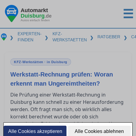
Automarkt
☰
Duisburg
.de
Autos einfach finden
EXPERTEN-
KFZ-
RATGEBER
C
❯
❯
❯
❯
FINDEN
WERKSTAETTEN
KFZ-Werkstätten · in Duisburg
Werkstatt-Rechnung prüfen: Woran
erkennt man Ungereimtheiten?
Die Prüfung einer Werkstatt-Rechnung in
Duisburg kann schnell zu einer Herausforderung
werden. Oft fragt man sich, ob wirklich alles
korrekt berechnet wurde oder ob sich
unentdeckte Fehler eingeschlichen haben. Um
Verständnis für die wesentlichen Bestandteile
Alle Cookies akzeptieren
Alle Cookies ablehnen