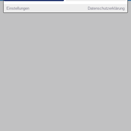
Copyright © 2000 - 2026 | 1A Infosysteme GmbH | Content by: 1a-sites-autos
Einstellungen
Datenschutzerklärung
08.08.2026