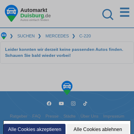
☰
Automarkt
Duisburg
.de
Autos einfach finden
❯
SUCHEN
❯
MERCEDES
❯
C-220
Leider konnten wir derzeit keine passenden Autos finden.
Schauen Sie bald wieder vorbei!
Ratgeber
FAQ
Presse
Städte
Über Uns
Impressum
Datenschutz
Cookies
Alle Cookies akzeptieren
Alle Cookies ablehnen