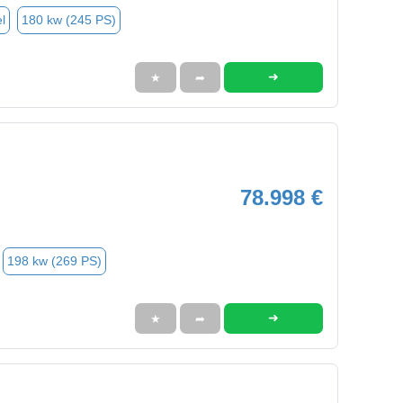
l
180 kw (245 PS)
➜
★
➦
78.998 €
198 kw (269 PS)
➜
★
➦