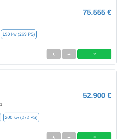
75.555 €
198 kw (269 PS)
➜
★
➦
52.900 €
91
200 kw (272 PS)
➜
★
➦