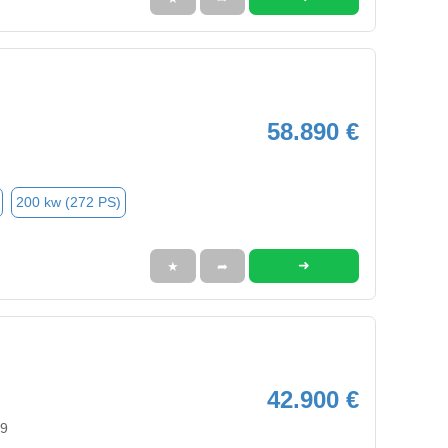
58.890 €
200 kw (272 PS)
➜
★
➦
42.900 €
79