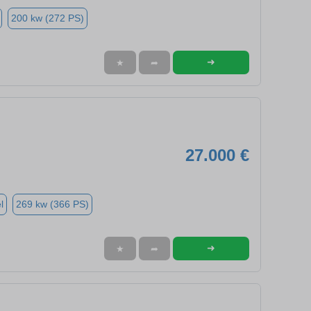
200 kw (272 PS)
➜
★
➦
27.000 €
l
269 kw (366 PS)
➜
★
➦