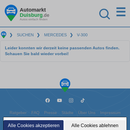
☰
Automarkt
Duisburg
.de
Autos einfach finden
❯
SUCHEN
❯
MERCEDES
❯
V-300
Leider konnten wir derzeit keine passenden Autos finden.
Schauen Sie bald wieder vorbei!
Ratgeber
FAQ
Presse
Städte
Über Uns
Impressum
Datenschutz
Cookies
Alle Cookies akzeptieren
Alle Cookies ablehnen