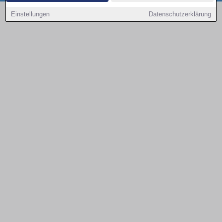
Copyright © 2000 - 2026 | 1A Infosysteme GmbH | Content by: 1a-sites-autos
Einstellungen
Datenschutzerklärung
08.08.2026