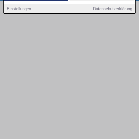
Copyright © 2000 - 2026 | 1A Infosysteme GmbH | Content by: 1a-sites-autos
Einstellungen
Datenschutzerklärung
09.08.2026