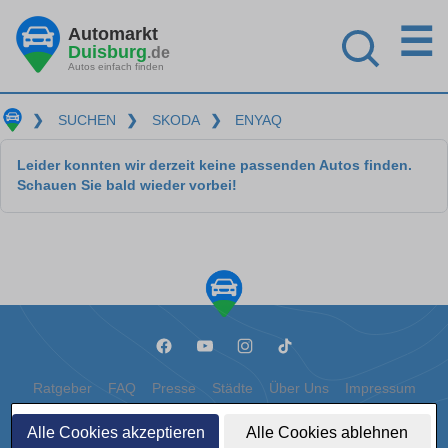
☰
Automarkt
Duisburg
.de
Autos einfach finden
❯
SUCHEN
❯
SKODA
❯
ENYAQ
Leider konnten wir derzeit keine passenden Autos finden.
Schauen Sie bald wieder vorbei!
Ratgeber
FAQ
Presse
Städte
Über Uns
Impressum
Datenschutz
Cookies
Alle Cookies akzeptieren
Alle Cookies ablehnen