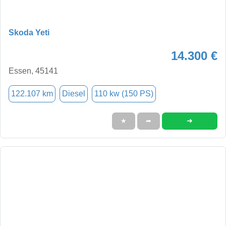
Skoda Yeti
14.300 €
Essen, 45141
122.107 km
Diesel
110 kw (150 PS)
➜
★
➦