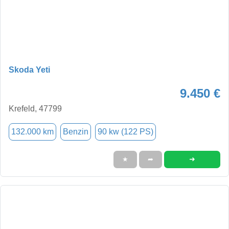
Skoda Yeti
9.450 €
Krefeld, 47799
132.000 km
Benzin
90 kw (122 PS)
➜
★
➦