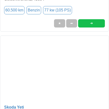
60.500 km
Benzin
77 kw (105 PS)
➜
★
➦
Skoda Yeti