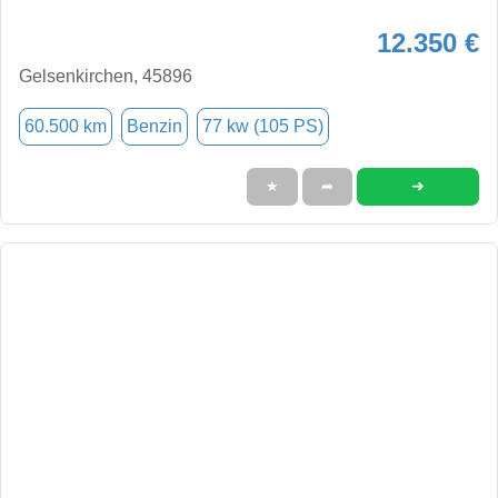
12.350 €
Gelsenkirchen, 45896
60.500 km
Benzin
77 kw (105 PS)
➜
★
➦