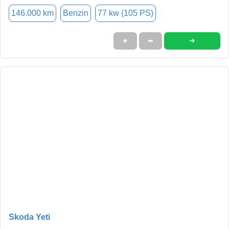
146.000 km
Benzin
77 kw (105 PS)
➜
★
➦
Skoda Yeti