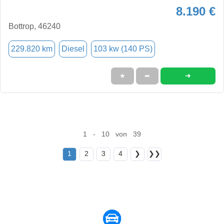
8.190 €
Bottrop, 46240
229.820 km
Diesel
103 kw (140 PS)
➜
★
➦
1 - 10 von 39
1
2
3
4
❯
❯❯