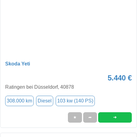
Skoda Yeti
5.440 €
Ratingen bei Düsseldorf, 40878
308.000 km
Diesel
103 kw (140 PS)
➜
★
➦