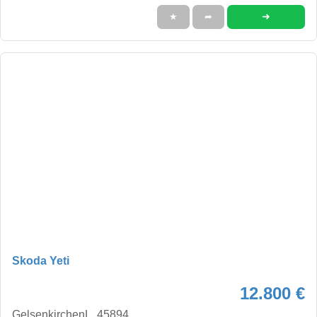
➜
★
➦
Skoda Yeti
12.800 €
GelsenkirchenL, 45894